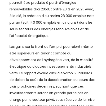
RÉGIONS
pourrait être produite à partir d’énergies
renouvelables d’ici 2050, contre 20 % en 2021. Avec,
RH
à la clé, la création d’au moins 28 000 emplois nets
RSE
par an (soit 140 000 emplois en cinq ans) dans les
seuls secteurs des énergies renouvelables et de
SANTÉ
l’efficacité énergétique.
SÉISME
Les gains sur le front de l’emploi pourraient même
être supérieurs en tenant compte du
SEISME
développement de l’hydrogène vert, de la mobilité
SERVICES
électrique ou d’autres investissements industriels
verts. Le rapport évalue ainsi à environ 53 milliards
SOCIAL
de dollars le coût de la décarbonation au cours des
SOLIDARITÉ
trois prochaines décennies, sachant que ces
investissements seront en grande partie pris en
SPORT
charge par le secteur privé, sous réserve de la mise