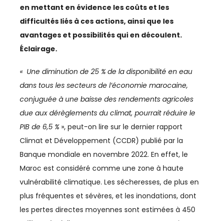
en mettant en évidence les coûts et les
AGRICULTURE
difficultés liés à ces actions, ainsi que les
avantages et possibilités qui en découlent.
AGRO-AGRI
Éclairage.
ASSOCIATIONS
« Une diminution de 25 % de la disponibilité en eau
AUTOMOBILE
dans tous les secteurs de l’économie marocaine,
conjuguée à une baisse des rendements agricoles
BTP
due aux dérèglements du climat, pourrait réduire le
PIB de 6,5 %
», peut-on lire sur le dernier rapport
BUSINESS
Climat et Développement (CCDR) publié par la
CAN
Banque mondiale en novembre 2022. En effet, le
Maroc est considéré comme une zone à haute
CAN 2025
vulnérabilité climatique. Les sécheresses, de plus en
plus fréquentes et sévères, et les inondations, dont
CASABLANCA-SETTAT
les pertes directes moyennes sont estimées à 450
CFCIM