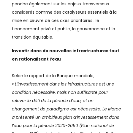
penche également sur les enjeux transversaux
considérés comme des catalyseurs essentiels à la
ÉNERGIE
mise en œuvre de ces axes prioritaires : le
ENERGIE
financement privé et public, la gouvernance et la
transition équitable.
ENERGIES DURABLES
Investir dans de nouvelles infrastructures tout
ENTREPRENEURIAT
en rationalisant l’eau
ENVIRONNEMENT
Selon le rapport de la Banque mondiale,
FERROVIAIRE
«
L’investissement dans les infrastructures est une
condition nécessaire, mais non suffisante pour
FINANCE / ASSURANCE
relever le défi de la pénurie d’eau, et un
FOOTBALL
changement de paradigme est nécessaire. Le Maroc
a présenté un ambitieux plan d’investissement dans
IA
l’eau pour la période 2020-2050 (Plan national de