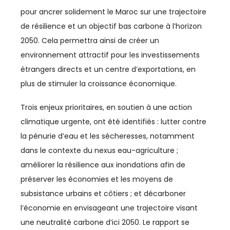
pour ancrer solidement le Maroc sur une trajectoire
DÉVELOPPEMENT HUMAIN
de résilience et un objectif bas carbone à l’horizon
2050. Cela permettra ainsi de créer un
DIGITAL
environnement attractif pour les investissements
DIPLOMATIE
étrangers directs et un centre d’exportations, en
plus de stimuler la croissance économique.
DISTRIBUTION
Trois enjeux prioritaires, en soutien à une action
ECONOMIE
climatique urgente, ont été identifiés : lutter contre
la pénurie d’eau et les sécheresses, notamment
ECONOMIE BLEUE
dans le contexte du nexus eau-agriculture ;
ECONOMIE CIRCULAIRE
améliorer la résilience aux inondations afin de
préserver les économies et les moyens de
EDUCATION
subsistance urbains et côtiers ; et décarboner
ÉDUCATION / FORMATION
l’économie en envisageant une trajectoire visant
une neutralité carbone d’ici 2050. Le rapport se
EMPLOI