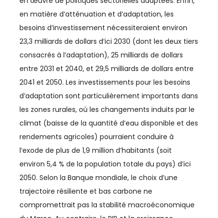
en œuvre de politiques sectorielles adaptées. Enfin,
TELECOM
en matière d’atténuation et d’adaptation, les
TEXTILE
besoins d’investissement nécessiteraient environ
23,3 milliards de dollars d’ici 2030 (dont les deux tiers
TOURISME
consacrés à l’adaptation), 25 milliards de dollars
entre 2031 et 2040, et 29,5 milliards de dollars entre
TRANSPORTS / LOGISTIQUE
2041 et 2050. Les investissements pour les besoins
TRAVAIL
d’adaptation sont particulièrement importants dans
les zones rurales, où les changements induits par le
climat (baisse de la quantité d’eau disponible et des
rendements agricoles) pourraient conduire à
l’exode de plus de 1,9 million d’habitants (soit
environ 5,4 % de la population totale du pays) d’ici
2050. Selon la Banque mondiale, le choix d’une
trajectoire résiliente et bas carbone ne
compromettrait pas la stabilité macroéconomique