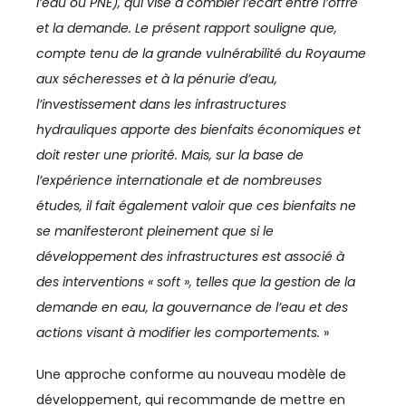
IMMOBILIER
l’eau ou PNE), qui vise à combler l’écart entre l’offre
et la demande. Le présent rapport souligne que,
INCLUSION
compte tenu de la grande vulnérabilité du Royaume
aux sécheresses et à la pénurie d’eau,
INDUSTRIE
l’investissement dans les infrastructures
INDUSTRIES CULTURELLES
hydrauliques apporte des bienfaits économiques et
doit rester une priorité. Mais, sur la base de
INFRASTRUCTURES
l’expérience internationale et de nombreuses
INNOVATION
études, il fait également valoir que ces bienfaits ne
se manifesteront pleinement que si le
INVESTISSEMENT
développement des infrastructures est associé à
des interventions « soft », telles que la gestion de la
INVESTISSEMENTS
demande en eau, la gouvernance de l’eau et des
JURIDIQUE
actions visant à modifier les comportements.
»
JURIDIQUE / FISCAL
Une approche conforme au nouveau modèle de
développement, qui recommande de mettre en