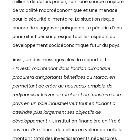
millions de dollars par an, sont une source majeure
de volatilité macroéconomique et une menace
CHIMIE
pour la sécurité alimentaire. La situation risque
CLIMAT
encore de s’aggraver puisque cette pénurie d’eau
pourrait influer sur presque tous les aspects du
COMMERCE / DISTRIBUTION
développement socioéconomique futur du pays.
COMMERCE INTERNATIONAL
Aussi, un des messages clés du rapport est :
«
Investir maintenant dans l’action climatique
COMMUNICATION
procurera d’importants bénéfices au Maroc, en
CONSO
permettant de créer de nouveaux emplois, de
redynamiser les zones rurales et de transformer le
COUPE DU MONDE
pays en un pôle industriel vert tout en l’aidant à
COUPE DU MONDE 2023
atteindre plus largement ses objectifs de
développement
». L’institution financière chiffre à
CULTURE
environ 78 milliards de dollars en valeur actuelle le
montant total des investissements nécessaires
CYBERSÉCURITÉ