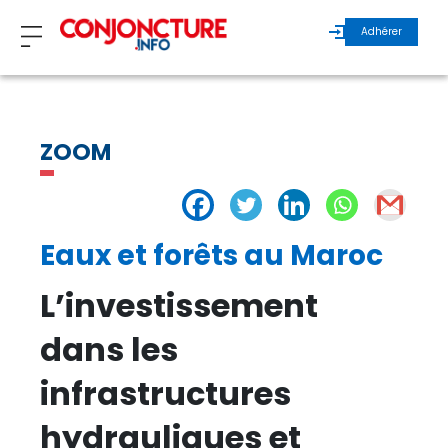
Adhérer
ZOOM
ZOOM
INVITÉS
ÉCHOS MAROC
Eaux et forêts au Maroc
ÉCHOS INTERNATIONAL
L’investissement
dans les
REGARDS D’EXPERTS
infrastructures
ÉCHOS DURABLES
hydrauliques et