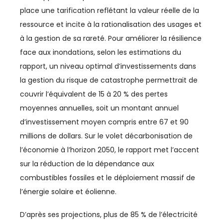
LEADERSHIP
place une tarification reflétant la valeur réelle de la
MANAGEMENT
ressource et incite à la rationalisation des usages et
à la gestion de sa rareté. Pour améliorer la résilience
MÉDIAS
face aux inondations, selon les estimations du
rapport, un niveau optimal d’investissements dans
MRE
la gestion du risque de catastrophe permettrait de
PARTENARIAT MAROC-FRANCE
couvrir l’équivalent de 15 à 20 % des pertes
moyennes annuelles, soit un montant annuel
PÊCHE
d’investissement moyen compris entre 67 et 90
PHARMA
millions de dollars. Sur le volet décarbonisation de
l’économie à l’horizon 2050, le rapport met l’accent
POLITIQUE MONÉTAIRE
sur la réduction de la dépendance aux
combustibles fossiles et le déploiement massif de
PROVINCES DU SUD
l’énergie solaire et éolienne.
QUALITÉ
D’après ses projections, plus de 85 % de l’électricité