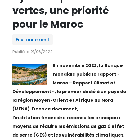
ESPACE MÉDIAS
vertes, une priorité
pour le Maroc
CULTURE
REVUE CONJONCTURE
Environnement
Publié le 21/06/2023
CONSULTER LA REVUE
En novembre 2022, la Banque
mondiale publie le rapport «
CONTACT
Maroc – Rapport Climat et
Développement », le premier dédié à un pays de
AERIEN
la région Moyen-Orient et Afrique du Nord
AÉRIEN
(MENA). Dans ce document,
l’institution financière recense les principaux
AÉRONAUTIQUE
moyens de réduire les émissions de gaz à effet
de serre (GES) et les vulnérabilités climatiques,
AFRIQUE