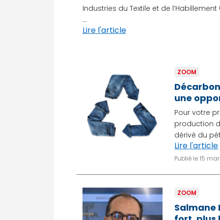
Industries du Textile et de l’Habillemen
...
Lire l'article
ZOOM
Décarbona
une oppo
Pour votre pr
production d’
dérivé du pét
Lire l'article
Publié le 15 ma
ZOOM
Salmane B
fort, plus