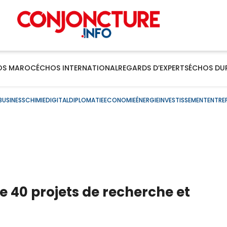
OS MAROC
ÉCHOS INTERNATIONAL
REGARDS D’EXPERTS
ÉCHOS DU
BUSINESS
CHIMIE
DIGITAL
DIPLOMATIE
ECONOMIE
ÉNERGIE
INVESTISSEMENT
ENTRE
e 40 projets de recherche et