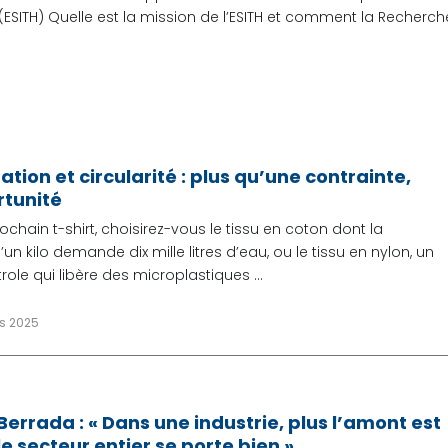
t (ESITH) Quelle est la mission de l’ESITH et comment la Recherch
tion et circularité : plus qu’une contrainte,
rtunité
ochain t-shirt, choisirez-vous le tissu en coton dont la
un kilo demande dix mille litres d’eau, ou le tissu en nylon, un
role qui libère des microplastiques ...
rs 2025
errada : « Dans une industrie, plus l’amont est
 le secteur entier se porte bien »