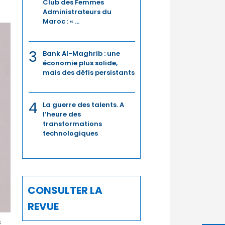
Club des Femmes
Administrateurs du
Maroc : « ...
3
Bank Al-Maghrib : une
économie plus solide,
mais des défis persistants
4
La guerre des talents. A
l’heure des
transformations
technologiques
CONSULTER LA
REVUE
s