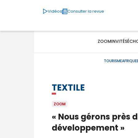
Vidéos
Consulter la revue
ZOOM
INVITÉS
ÉCH
TOURISME
AFRIQUE
TEXTILE
ZOOM
« Nous gérons près d
développement »