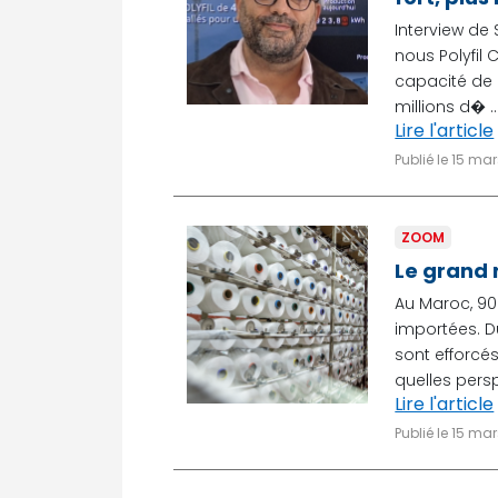
Interview de 
nous Polyfil 
capacité de p
millions d� ..
Lire l'article
Publié le 15 ma
ZOOM
Le grand r
Au Maroc, 90 
importées. D
sont efforcés
quelles perspe
Lire l'article
Publié le 15 ma