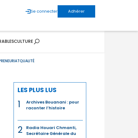
Se connecter
Adhérer
RABLES
CULTURE
PRENEURIAT
QUALITÉ
LES PLUS LUS
1
Archives Bouanani : pour
raconter l’histoire
2
Radia Houari Chmanti,
Secrétaire Générale du