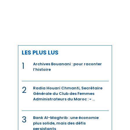
CHIMIE
CLIMAT
COMMERCE / DISTRIBUTION
COMMERCE INTERNATIONAL
LES PLUS LUS
1
COMMUNICATION
Archives Bouanani : pour raconter
l’histoire
CONSO
2
Radia Houari Chmanti, Secrétaire
COUPE DU MONDE
Générale du Club des Femmes
Administrateurs du Maroc : « ...
COUPE DU MONDE 2023
CULTURE
3
Bank Al-Maghrib : une économie
plus solide, mais des défis
persistants
CYBERSÉCURITÉ