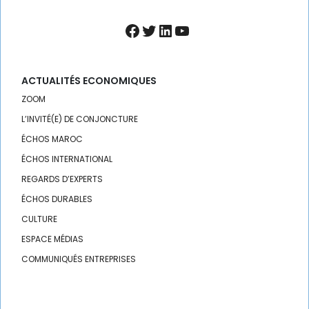
IMMOBILIER
INCLUSION
Facebook
Twitter
LinkedIn
YouTube
INDUSTRIE
ACTUALITÉS ECONOMIQUES
INDUSTRIES CULTURELLES
ZOOM
L’INVITÉ(E) DE CONJONCTURE
INFRASTRUCTURES
ÉCHOS MAROC
INNOVATION
ÉCHOS INTERNATIONAL
REGARDS D’EXPERTS
INVESTISSEMENT
ÉCHOS DURABLES
INVESTISSEMENTS
CULTURE
ESPACE MÉDIAS
JURIDIQUE
COMMUNIQUÉS ENTREPRISES
JURIDIQUE / FISCAL