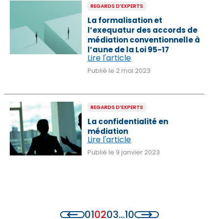
REGARDS D’EXPERTS
AGRICULTURE
La formalisation et
l’exequatur des accords de
médiation conventionnelle à
AGRO-AGRI
l’aune de la Loi 95-17
Lire l'article
ASSOCIATIONS
Publié le 2 mai 2023
AUTOMOBILE
BTP
REGARDS D’EXPERTS
La confidentialité en
BUSINESS
médiation
Lire l'article
CAN
Publié le 9 janvier 2023
CAN 2025
CASABLANCA-SETTAT
01
02
03
…
10
CFCIM