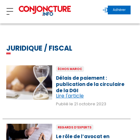
Adhérer
ZOOM
JURIDIQUE / FISCAL
INVITÉS
ÉCHOS MAROC
ÉCHOS MAROC
Délais de paiement :
publication de la circulaire
ÉCHOS INTERNATIONAL
de la DGI
Lire l'article
Publié le 21 octobre 2023
REGARDS D’EXPERTS
ÉCHOS DURABLES
REGARDS D’EXPERTS
Le rôle de l’avocat en