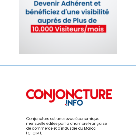
ÉNERGIE
ENERGIE
ENERGIES DURABLES
ENTREPRENEURIAT
ENVIRONNEMENT
FERROVIAIRE
FINANCE / ASSURANCE
FOOTBALL
Conjoncture est une revue économique
IA
mensuelle éditée par la chambre Française
de commerce et d'industrie du Maroc
(CFCIM).