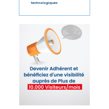
LEADERSHIP
technologiques
MANAGEMENT
MÉDIAS
MRE
PARTENARIAT MAROC-FRANCE
PÊCHE
PHARMA
POLITIQUE MONÉTAIRE
PROVINCES DU SUD
QUALITÉ