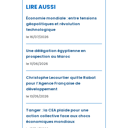
LIRE AUSSI
DÉVELOPPEMENT HUMAIN
Économie mondiale : entre tensions
géopolitiques et révolution
DIGITAL
technologique
le 16/07/2026
DIPLOMATIE
DISTRIBUTION
Une délégation égyptienne en
prospection au Maroc
ECONOMIE
le 11/06/2026
ECONOMIE BLEUE
Christophe Lecourtier quitte Rabat
pour l’Agence Française de
ECONOMIE CIRCULAIRE
développement
le 13/05/2026
EDUCATION
Tanger : la CEA plaide pour une
ÉDUCATION / FORMATION
action collective face aux chocs
économiques mondiaux
EMPLOI