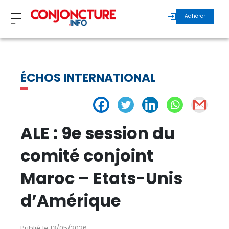
Adhérer
ZOOM
ÉCHOS INTERNATIONAL
INVITÉS
ÉCHOS MAROC
ALE : 9e session du
ÉCHOS INTERNATIONAL
comité conjoint
Maroc – Etats-Unis
REGARDS D’EXPERTS
d’Amérique
ÉCHOS DURABLES
Publié le 13/05/2026