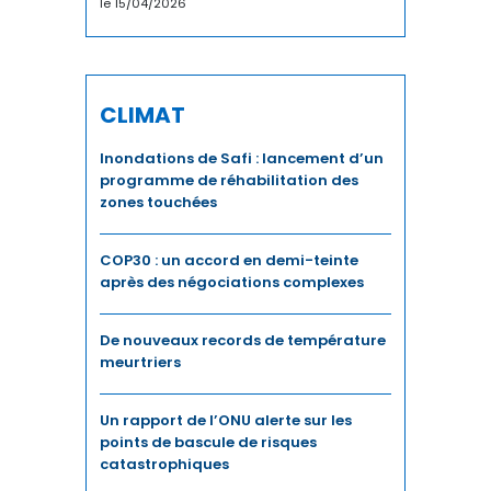
le 15/04/2026
ENERGIE
ÉNERGIE
CLIMAT
ENERGIES DURABLES
Inondations de Safi : lancement d’un
programme de réhabilitation des
ENTREPRENEURIAT
zones touchées
ENVIRONNEMENT
COP30 : un accord en demi-teinte
après des négociations complexes
FERROVIAIRE
De nouveaux records de température
FINANCE / ASSURANCE
meurtriers
FOOTBALL
Un rapport de l’ONU alerte sur les
IA
points de bascule de risques
catastrophiques