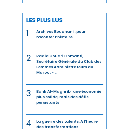
IMMOBILIER
INCLUSION
LES PLUS LUS
INDUSTRIE
1
Archives Bouanani : pour
raconter l’histoire
INDUSTRIES CULTURELLES
INFRASTRUCTURES
2
Radia Houari Chmanti,
Secrétaire Générale du Club des
INNOVATION
Femmes Administrateurs du
Maroc : « ...
INVESTISSEMENT
3
INVESTISSEMENTS
Bank Al-Maghrib : une économie
plus solide, mais des défis
persistants
JURIDIQUE
JURIDIQUE / FISCAL
4
La guerre des talents. A l’heure
des transformations