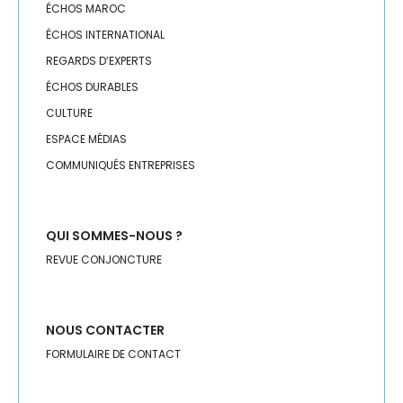
TELECOM
ÉCHOS MAROC
ÉCHOS INTERNATIONAL
TEXTILE
REGARDS D’EXPERTS
TOURISME
ÉCHOS DURABLES
CULTURE
TRANSPORTS / LOGISTIQUE
ESPACE MÉDIAS
COMMUNIQUÉS ENTREPRISES
TRAVAIL
QUI SOMMES-NOUS ?
REVUE CONJONCTURE
NOUS CONTACTER
FORMULAIRE DE CONTACT