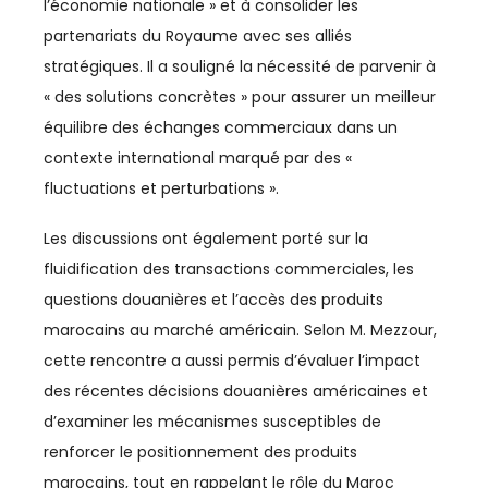
l’économie nationale » et à consolider les
partenariats du Royaume avec ses alliés
AGRICULTURE
stratégiques. Il a souligné la nécessité de parvenir à
AGRO-AGRI
« des solutions concrètes » pour assurer un meilleur
équilibre des échanges commerciaux dans un
ASSOCIATIONS
contexte international marqué par des «
AUTOMOBILE
fluctuations et perturbations ».
BTP
Les discussions ont également porté sur la
fluidification des transactions commerciales, les
BUSINESS
questions douanières et l’accès des produits
marocains au marché américain. Selon M. Mezzour,
CAN
cette rencontre a aussi permis d’évaluer l’impact
CAN 2025
des récentes décisions douanières américaines et
d’examiner les mécanismes susceptibles de
CASABLANCA-SETTAT
renforcer le positionnement des produits
CFCIM
marocains, tout en rappelant le rôle du Maroc