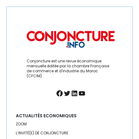
RÉGIONS
RH
RSE
SANTÉ
SEISME
Conjoncture est une revue économique
mensuelle éditée par la chambre Française
de commerce et d'industrie du Maroc
SÉISME
(CFCIM).
SERVICES
Facebook
Twitter
LinkedIn
YouTube
SOCIAL
SOLIDARITÉ
ACTUALITÉS ECONOMIQUES
ZOOM
SPORT
L’INVITÉ(E) DE CONJONCTURE