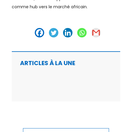
comme hub vers le marché africain.
CHIMIE
CLIMAT
COMMERCE / DISTRIBUTION
COMMERCE INTERNATIONAL
ARTICLES À LA UNE
COMMUNICATION
CONSO
COUPE DU MONDE
COUPE DU MONDE 2023
CULTURE
CYBERSÉCURITÉ