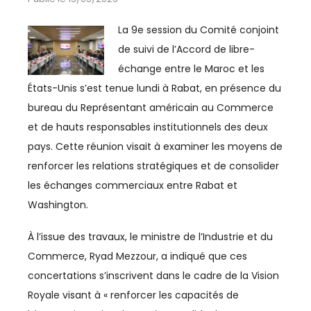
ESPACE MÉDIAS
La 9e session du Comité conjoint
CULTURE
de suivi de l’Accord de libre-
échange entre le Maroc et les
REVUE CONJONCTURE
États-Unis s’est tenue lundi à Rabat, en présence du
bureau du Représentant américain au Commerce
et de hauts responsables institutionnels des deux
CONSULTER LA REVUE
pays. Cette réunion visait à examiner les moyens de
renforcer les relations stratégiques et de consolider
CONTACT
les échanges commerciaux entre Rabat et
Washington.
AERIEN
À l’issue des travaux, le ministre de l’Industrie et du
AÉRIEN
Commerce, Ryad Mezzour, a indiqué que ces
AÉRONAUTIQUE
concertations s’inscrivent dans le cadre de la Vision
Royale visant à « renforcer les capacités de
AFRIQUE