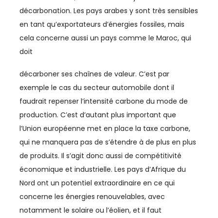
décarbonation. Les pays arabes y sont très sensibles
ÉNERGIE
en tant qu’exportateurs d’énergies fossiles, mais
cela concerne aussi un pays comme le Maroc, qui
ENERGIE
doit
ENERGIES DURABLES
décarboner ses chaînes de valeur. C’est par
ENTREPRENEURIAT
exemple le cas du secteur automobile dont il
faudrait repenser l’intensité carbone du mode de
ENVIRONNEMENT
production. C’est d’autant plus important que
l’Union européenne met en place la taxe carbone,
FERROVIAIRE
qui ne manquera pas de s’étendre à de plus en plus
FINANCE / ASSURANCE
de produits. Il s’agit donc aussi de compétitivité
économique et industrielle. Les pays d’Afrique du
FOOTBALL
Nord ont un potentiel extraordinaire en ce qui
IA
concerne les énergies renouvelables, avec
notamment le solaire ou l’éolien, et il faut