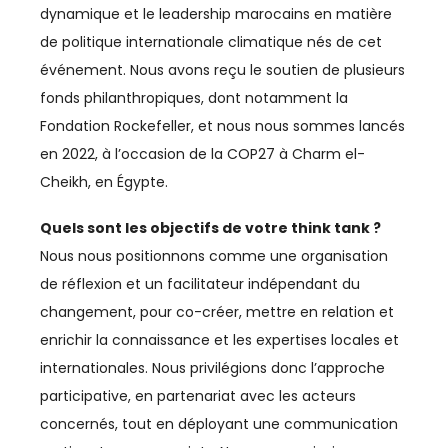
dynamique et le leadership marocains en matière
CHIMIE
de politique internationale climatique nés de cet
événement. Nous avons reçu le soutien de plusieurs
CLIMAT
fonds philanthropiques, dont notamment la
Fondation Rockefeller, et nous nous sommes lancés
COMMERCE / DISTRIBUTION
en 2022, à l’occasion de la COP27 à Charm el-
COMMERCE INTERNATIONAL
Cheikh, en Égypte.
COMMUNICATION
Quels sont les objectifs de votre think tank ?
Nous nous positionnons comme une organisation
CONSO
de réflexion et un facilitateur indépendant du
COUPE DU MONDE
changement, pour co-créer, mettre en relation et
enrichir la connaissance et les expertises locales et
COUPE DU MONDE 2023
internationales. Nous privilégions donc l’approche
participative, en partenariat avec les acteurs
CULTURE
concernés, tout en déployant une communication
CYBERSÉCURITÉ