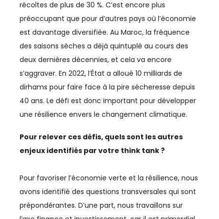
LEADERSHIP
récoltes de plus de 30 %. C’est encore plus
préoccupant que pour d’autres pays où l’économie
MANAGEMENT
est davantage diversifiée. Au Maroc, la fréquence
MÉDIAS
des saisons sèches a déjà quintuplé au cours des
deux dernières décennies, et cela va encore
MRE
s’aggraver. En 2022, l’État a alloué 10 milliards de
dirhams pour faire face à la pire sécheresse depuis
PARTENARIAT MAROC-FRANCE
40 ans. Le défi est donc important pour développer
PÊCHE
une résilience envers le changement climatique.
PHARMA
Pour relever ces défis, quels sont les autres
enjeux identifiés par votre think tank ?
POLITIQUE MONÉTAIRE
PROVINCES DU SUD
Pour favoriser l’économie verte et la résilience, nous
avons identifié des questions transversales qui sont
QUALITÉ
prépondérantes. D’une part, nous travaillons sur