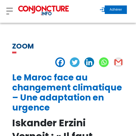
Adhérer
ZOOM
ZOOM
INVITÉS
ÉCHOS MAROC
Le Maroc face au
ÉCHOS INTERNATIONAL
changement climatique
– Une adaptation en
REGARDS D’EXPERTS
urgence
Iskander Erzini
ÉCHOS DURABLES