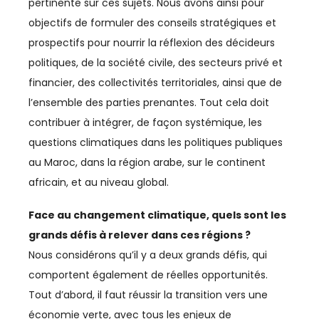
pertinente sur ces sujets. Nous avons ainsi pour
objectifs de formuler des conseils stratégiques et
DÉVELOPPEMENT HUMAIN
prospectifs pour nourrir la réflexion des décideurs
DIGITAL
politiques, de la société civile, des secteurs privé et
financier, des collectivités territoriales, ainsi que de
DIPLOMATIE
l’ensemble des parties prenantes. Tout cela doit
contribuer à intégrer, de façon systémique, les
DISTRIBUTION
questions climatiques dans les politiques publiques
ECONOMIE
au Maroc, dans la région arabe, sur le continent
africain, et au niveau global.
ECONOMIE BLEUE
Face au changement climatique, quels sont les
ECONOMIE CIRCULAIRE
grands défis à relever dans ces régions ?
EDUCATION
Nous considérons qu’il y a deux grands défis, qui
comportent également de réelles opportunités.
ÉDUCATION / FORMATION
Tout d’abord, il faut réussir la transition vers une
économie verte, avec tous les enjeux de
EMPLOI