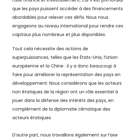
l’axe finance et investissement, car il est primordial
RÉGIONS
que les pays puissent accéder à des financements
RH
abordables pour relever ces défis. Nous nous
engageons au niveau international pour rendre ces
RSE
capitaux plus nombreux et plus disponibles.
SANTÉ
Tout cela nécessite des actions de
SÉISME
superpuissances, telles que les États-Unis, l’Union
européenne et la Chine : il y a donc beaucoup à
SEISME
faire pour améliorer la représentation des pays en
développement. Nous considérons que les acteurs
SERVICES
non étatiques de la région ont un rôle essentiel à
SOCIAL
jouer dans la défense des intérêts des pays, en
complément de la diplomatie climatique des
SOLIDARITÉ
acteurs étatiques.
SPORT
D’autre part, nous travaillons également sur l’axe