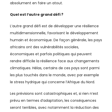
IMMOBILIER
absolument en faire un atout.
INCLUSION
Quel est l’autre grand défi ?
INDUSTRIE
L’autre grand défi est de développer une résilience
multidimensionnelle, favorisant le développement
INDUSTRIES CULTURELLES
humain et économique. De façon générale, les pays
INFRASTRUCTURES
africains ont des vulnérabilités sociales,
économiques et parfois politiques qui peuvent
INNOVATION
rendre difficile la résilience face aux changements
INVESTISSEMENT
climatiques. Hélas, certains de ces pays sont parmi
les plus touchés dans le monde, avec par exemple
INVESTISSEMENTS
le stress hydrique qui concerne l’Afrique du Nord.
JURIDIQUE
Les prévisions sont catastrophiques et, si rien n’est
prévu en termes d’adaptation, les conséquences
JURIDIQUE / FISCAL
seront terribles, avec notamment la réduction des