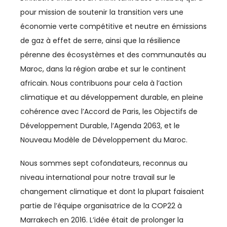
pour mission de soutenir la transition vers une
AGRICULTURE
économie verte compétitive et neutre en émissions
de gaz à effet de serre, ainsi que la résilience
AGRO-AGRI
pérenne des écosystèmes et des communautés au
ASSOCIATIONS
Maroc, dans la région arabe et sur le continent
africain. Nous contribuons pour cela à l’action
AUTOMOBILE
climatique et au développement durable, en pleine
BTP
cohérence avec l’Accord de Paris, les Objectifs de
Développement Durable, l’Agenda 2063, et le
BUSINESS
Nouveau Modèle de Développement du Maroc.
CAN
Nous sommes sept cofondateurs, reconnus au
niveau international pour notre travail sur le
CAN 2025
changement climatique et dont la plupart faisaient
CASABLANCA-SETTAT
partie de l’équipe organisatrice de la COP22 à
Marrakech en 2016. L’idée était de prolonger la
CFCIM