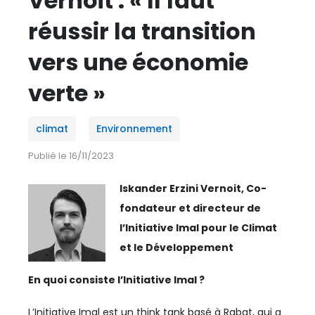
Vernoit : « Il faut
ESPACE MÉDIAS
réussir la transition
CULTURE
vers une économie
verte »
REVUE CONJONCTURE
climat
Environnement
CONSULTER LA REVUE
Publié le 16/11/2023
CONTACT
Iskander Erzini Vernoit, Co-
fondateur et directeur de
AERIEN
l’Initiative Imal pour le Climat
AÉRIEN
et le Développement
AÉRONAUTIQUE
En quoi consiste l’Initiative Imal ?
AFRIQUE
L’Initiative Imal est un think tank basé à Rabat, qui a