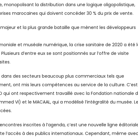
e, monopolisant la distribution dans une logique oligopolistique,
prises marocaines qui doivent concéder 30 % du prix de vente.
me majeur et la plus grande bataille que mènent les développeurs
moniale et muséale numérique, la crise sanitaire de 2020 a été l
usieurs d’entre eux se sont positionnés sur l’offre de visite
sites.
sés dans des secteurs beaucoup plus commerciaux tels que
ement, ont mis leurs compétences au service de la culture. C’est
3D qui ont respectivement travaillé avec la Fondation nationale 
med VI) et le MACAAL, qui a modélisé l’intégralité du musée. L
rcées.
ncontres inscrites à l’agenda, c’est une nouvelle ligne éditorial
te l’accès à des publics internationaux. Cependant, même ave