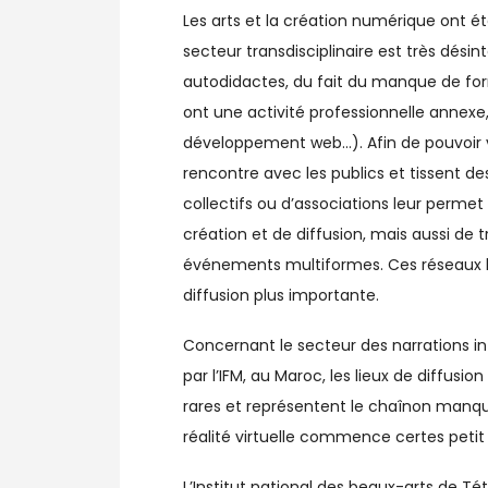
Les arts et la création numérique ont é
secteur transdisciplinaire est très dési
autodidactes, du fait du manque de form
ont une activité professionnelle annexe,
développement web…). Afin de pouvoir viv
rencontre avec les publics et tissent des
collectifs ou d’associations leur permet 
création et de diffusion, mais aussi d
événements multiformes. Ces réseaux le
diffusion plus importante.
Concernant le secteur des narrations inte
par l’IFM, au Maroc, les lieux de diffusio
rares et représentent le chaînon manqua
réalité virtuelle commence certes petit
L’Institut national des beaux-arts de T