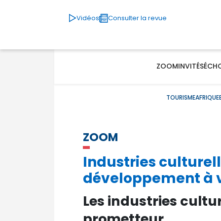
Vidéos
Consulter la revue
ZOOM
INVITÉS
ÉCH
TOURISME
AFRIQUE
ZOOM
Industries culturel
développement à v
Les industries cult
prometteur