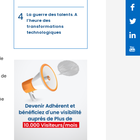
4
La guerre des talents. A
l’heure des
transformations
technologiques
de
 de
ée