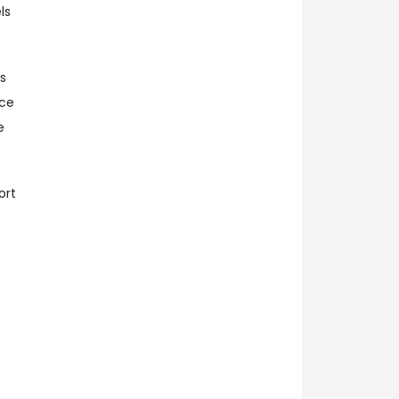
ls
s
nce
e
ort