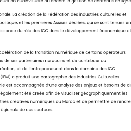
roduction audiovisuelle ou encore la gestion de contenus en ligne
onale. La création de la Fédération des industries culturelles et
politique, et les premières Assises dédiées, qui se sont tenues en
aissance du rôle des ICC dans le développement économique e
ccélération de la transition numérique de certains opérateurs
tés de ses partenaires marocains et de contribuer au
éation, et de l’entrepreneuriat dans le domaine des ICC
 (IFM) a produit une cartographie des Industries Culturelles
ie est accompagnée d’une analyse des enjeux et besoins de c
a également été créée afin de visualiser géographiquement les
stries créatives numériques au Maroc et de permettre de rendre
régionale de ces secteurs.