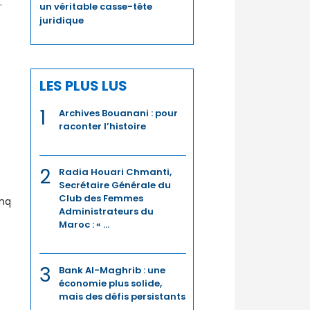
.
un véritable casse-tête
juridique
t
LES PLUS LUS
1
Archives Bouanani : pour
raconter l’histoire
2
Radia Houari Chmanti,
Secrétaire Générale du
Club des Femmes
inq
Administrateurs du
Maroc : « ...
3
Bank Al-Maghrib : une
économie plus solide,
mais des défis persistants