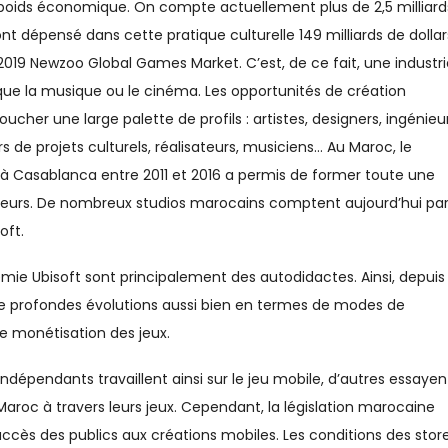
poids économique. On compte actuellement plus de 2,5 milliard
t dépensé dans cette pratique culturelle 149 milliards de dollar
 2019 Newzoo Global Games Market. C’est, de ce fait, une industri
que la musique ou le cinéma. Les opportunités de création
her une large palette de profils : artistes, designers, ingénieur
e projets culturels, réalisateurs, musiciens… Au Maroc, le
 à Casablanca entre 2011 et 2016 a permis de former toute une
peurs. De nombreux studios marocains comptent aujourd’hui pa
oft.
mie Ubisoft sont principalement des autodidactes. Ainsi, depuis 
 de profondes évolutions aussi bien en termes de modes de
e monétisation des jeux.
pendants travaillent ainsi sur le jeu mobile, d’autres essayen
 Maroc à travers leurs jeux. Cependant, la législation marocaine
accès des publics aux créations mobiles. Les conditions des store