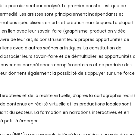
té le premier secteur analysé. Le premier constat est que ce
ntermédié. Les artistes sont principalement indépendants et
ations spécialisées en arts et création numériques. La plupart
 en lien avec leur savoir-faire (graphisme, production vidéo,
re de leur art, ils construisent leurs propres opportunités de
 liens avec d’autres scènes artistiques. La constitution de
d’associer leurs savoir-faire et de démultiplier les opportunités 
e trouver des compétences complémentaires et de produire des
ur donnent également la possibilté de s’appuyer sur une force
ractives et de la réalité virtuelle, d’après la cartographie réalis
n de contenus en réalité virtuelle et les productions locales sont
nt du secteur. La formation en narrations interactives et en
 à petit à émerger.
étouan (INBA) a par exemple intégré le numérique au sein de son