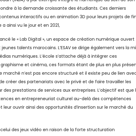
pondre à la demande croissante des étudiants. Ces derniers
contenus interactifs ou en animation 3D pour leurs projets de fi
 ainsi vu le jour et en 2021,
t lancé le « Lab Digital », un espace de création numérique ouvert
et jeunes talents marocains. L’ESAV se dirige également vers la m
dias numériques. L’école s’attache déjà à intégrer ces
graphisme et cinéma, ces formats étant de plus en plus présen
e marché n’est pas encore structuré et il existe peu de lien ave
 de créer des partenariats avec le privé et de faire travailler les
r des prestations de services aux entreprises. L’objectif est que 
tences en entrepreneuriat culturel au-delà des compétences
 leur ouvrir ainsi des opportunités d’insertion sur le marché du
 celui des jeux vidéo en raison de la forte structuration