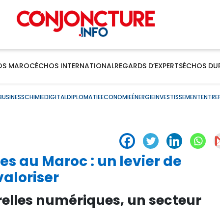
OS MAROC
ÉCHOS INTERNATIONAL
REGARDS D’EXPERTS
ÉCHOS DU
BUSINESS
CHIMIE
DIGITAL
DIPLOMATIE
ECONOMIE
ÉNERGIE
INVESTISSEMENT
ENTRE
les au Maroc : un levier de
aloriser
urelles numériques, un secteur