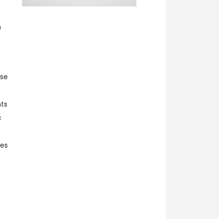
n
ise
ts
c
les