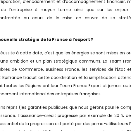
préparation, d’encadrement et d’accompagnement financier, m
n de l’entreprise à moyen terme ainsi que sur les enjeux
 confrontée au cours de la mise en œuvre de sa straté
ouvelle stratégie de la France à l’export ?
 réussite à cette date, c’est que les énergies se sont mises en o
, une ambition et un plan stratégique communs. La Team Fra
mbres de Commerce, Business France, les services de l’État et
Bpifrance traduit cette coordination et la simplification atten
ui, toutes les Régions ont leur Team France Export et jamais aut
cement international des entreprises françaises.
ons repris (les garanties publiques que nous gérons pour le com
croissance. L’assurance-crédit progresse par exemple de 20 % ce
’essentiel de la progression est porté par des primo-utilisateurs