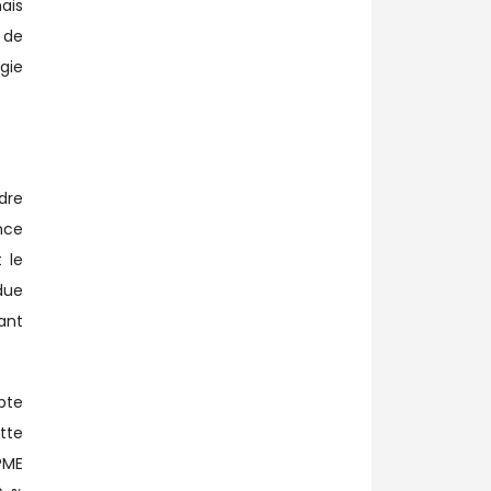
ais
 de
gie
rdre
nce
 le
due
ant
pte
tte
 PME