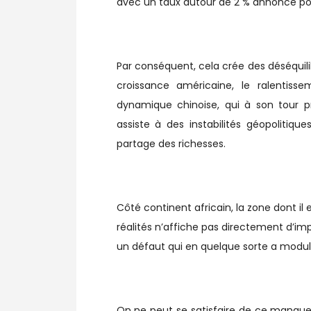
avec un taux autour de 2 % annoncé po
Par conséquent, cela crée des déséquili
croissance américaine, le ralentis
dynamique chinoise, qui à son tour p
assiste à des instabilités géopolitiq
partage des richesses.
Côté continent africain, la zone dont il e
réalités n’affiche pas directement d’impa
un défaut qui en quelque sorte a modu
On ne peut se satisfaire de ce manque