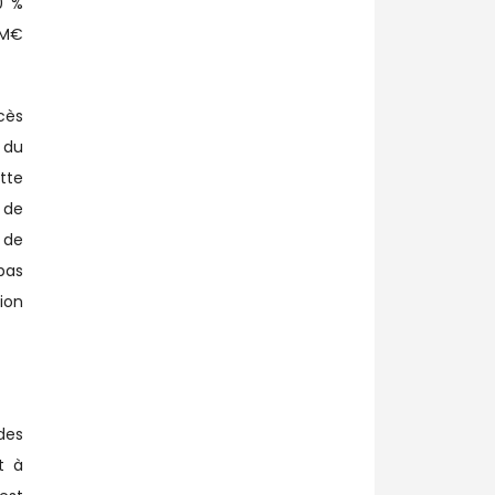
0 %
 M€
cès
 du
tte
 de
 de
pas
ion
des
t à