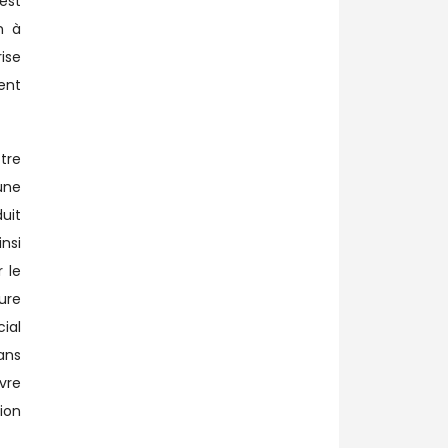
 est
n à
ise
ent
tre
 une
uit
nsi
 le
ure
ial
ans
vre
ion