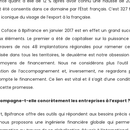
ente quant à elle de 12 % après avoir connu une hausse de 2
nt été consentis dans ce domaine par l’État français. C’est 327
 iconique du visage de l’export à la française.
e Coface à Bpifrance en janvier 2017 est en effet un grand suc
ux éléments. Le premier a été de capitaliser sur la puissance
ravers de nos 48 implantations régionales pour ramener ce
lisée dans tous les territoires, le deuxième est notre obsession
oyens de financement. Nous ne considérons plus l’outil
stion de l’accompagnement et, inversement, ne regardons 
e le financement. Ce lien est vital et il s’agit d’une condit
s cette promesse.
mpagne-t-elle concrètement les entreprises à l’export ?
t, Bpifrance offre des outils qui répondent aux besoins précis 
 nous proposons une ingénierie financière globale qui perme