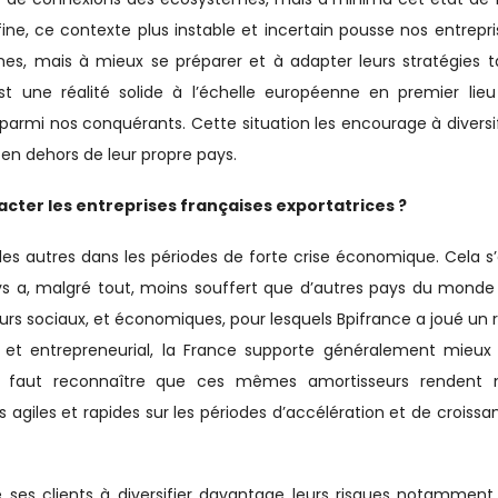
ine, ce contexte plus instable et incertain pousse nos entrepri
s, mais à mieux se préparer et à adapter leurs stratégies t
est une réalité solide à l’échelle européenne en premier lieu
parmi nos conquérants. Cette situation les encourage à diversif
 en dehors de leur propre pays.
cter les entreprises françaises exportatrices ?
les autres dans les périodes de forte crise économique. Cela s’
ays a, malgré tout, moins souffert que d’autres pays du monde
eurs sociaux, et économiques, pour lesquels Bpifrance a joué un r
 et entrepreneurial, la France supporte généralement mieux 
 il faut reconnaître que ces mêmes amortisseurs rendent 
agiles et rapides sur les périodes d’accélération et de croissa
 ses clients à diversifier davantage leurs risques notamment