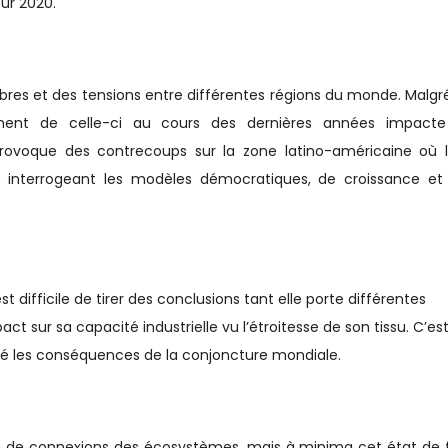
ur 2020.
bres et des tensions entre différentes régions du monde. Malgré
sement de celle-ci au cours des dernières années impacte
rovoque des contrecoups sur la zone latino-américaine où l
ues interrogeant les modèles démocratiques, de croissance et
st difficile de tirer des conclusions tant elle porte différentes
ct sur sa capacité industrielle vu l’étroitesse de son tissu. C’es
lé les conséquences de la conjoncture mondiale.
 de connexions des écosystèmes, mais à minima cet état de f