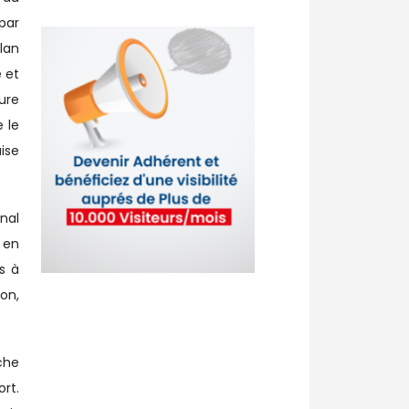
par
lan
 et
ure
 le
ise
onal
 en
s à
on,
che
rt.