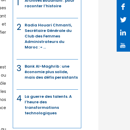
1
Archives Bouanani : pour
raconter l’histoire
ses
ant
 et
2
Radia Houari Chmanti,
Secrétaire Générale du
ier
Club des Femmes
Administrateurs du
Maroc : « ...
3
Bank Al-Maghrib : une
est
économie plus solide,
 ou
mais des défis persistants
ôle
les
4
La guerre des talents. A
nos
l’heure des
nce
transformations
technologiques
 au