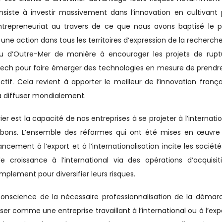
nsiste à investir massivement dans l’innovation en cultivant 
ntrepreneuriat au travers de ce que nous avons baptisé le p
ne action dans tous les territoires d’expression de la recherche
ou d’Outre-Mer de manière à encourager les projets de rupt
tech pour faire émerger des technologies en mesure de prendre
if. Cela revient à apporter le meilleur de l’innovation frança
a diffuser mondialement.
er est la capacité de nos entreprises à se projeter à l’internati
ès bons. L’ensemble des réformes qui ont été mises en œuvre
ment à l’export et à l’internationalisation incite les société
 croissance à l’international via des opérations d’acquisiti
lement pour diversifier leurs risques.
onscience de la nécessaire professionnalisation de la démar
er comme une entreprise travaillant à l’international ou à l’expo