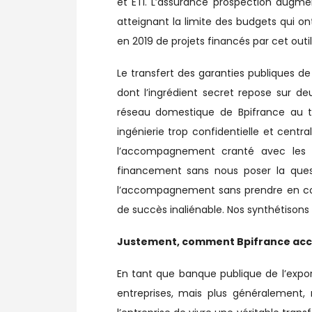
et ETI. L’assurance prospection augm
atteignant la limite des budgets qui o
en 2019 de projets financés par cet outil
Le transfert des garanties publiques d
dont l’ingrédient secret repose sur de
réseau domestique de Bpifrance au t
ingénierie trop confidentielle et centra
l’accompagnement cranté avec les m
financement sans nous poser la que
l’accompagnement sans prendre en compt
de succès inaliénable. Nos synthétison
Justement, comment Bpifrance acco
En tant que banque publique de l’expor
entreprises, mais plus généralement,