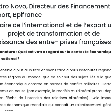
dro Novo, Directeur des Financement
port, Bpifrance
Faire de l’international et de l’export 
projet de transformation et de
oissance des entre- prises françaises
oncture : Quel est votre regard sur le contexte économiq
rnational ?
nsible à plus d’un titre et avons face à nous instabilités région
ntes régions du monde, que ce soit sur des sujets liés à la gue
lan économique comme en termes de conflits militaires. Certa
remis en cause (par exemple, le modèle multilatéral promu dep
flèche de l’intensité des relations bilatérales). Cela impa
ance économique mondiale qui connaît un ralentissement géné