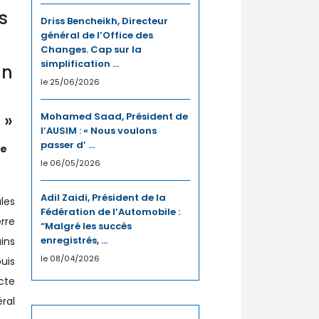
s
Driss Bencheikh, Directeur
général de l’Office des
Changes. Cap sur la
simplification ...
un
le 25/06/2026
 »
Mohamed Saad, Président de
l’AUSIM : « Nous voulons
passer d’ ...
ue
le 06/05/2026
Adil Zaidi, Président de la
ales
Fédération de l’Automobile :
rre
“Malgré les succès
enregistrés, ...
ins
le 08/04/2026
uis
cte
ral