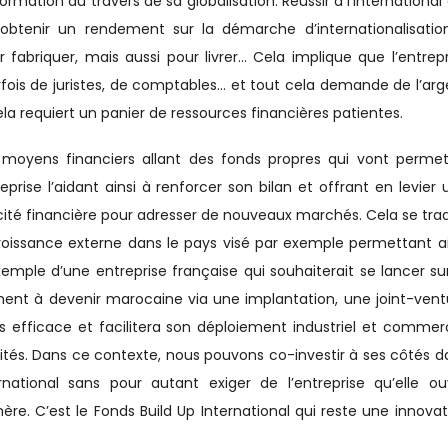
formation au travers de sa globalisation. Réussir à l’international
btenir un rendement sur la démarche d’internationalisatio
 fabriquer, mais aussi pour livrer… Cela implique que l’entrepr
arfois de juristes, de comptables… et tout cela demande de l’arg
ela requiert un panier de ressources financières patientes.
moyens financiers allant des fonds propres qui vont permet
reprise l’aidant ainsi à renforcer son bilan et offrant en levier
té financière pour adresser de nouveaux marchés. Cela se trad
croissance externe dans le pays visé par exemple permettant ai
xemple d’une entreprise française qui souhaiterait se lancer sur
ment à devenir marocaine via une implantation, une joint-vent
us efficace et facilitera son déploiement industriel et commerc
tés. Dans ce contexte, nous pouvons co-investir à ses côtés d
ernational sans pour autant exiger de l’entreprise qu’elle ou
re. C’est le Fonds Build Up International qui reste une innovat