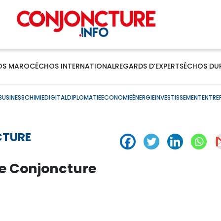
OS MAROC
ÉCHOS INTERNATIONAL
REGARDS D’EXPERTS
ÉCHOS DU
BUSINESS
CHIMIE
DIGITAL
DIPLOMATIE
ECONOMIE
ÉNERGIE
INVESTISSEMENT
ENTRE
CTURE
de Conjoncture