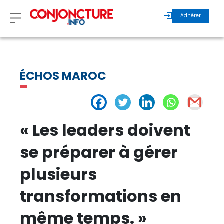
Adhérer
ZOOM
ÉCHOS MAROC
INVITÉS
ÉCHOS MAROC
« Les leaders doivent
ÉCHOS INTERNATIONAL
se préparer à gérer
plusieurs
REGARDS D’EXPERTS
transformations en
ÉCHOS DURABLES
même temps. »