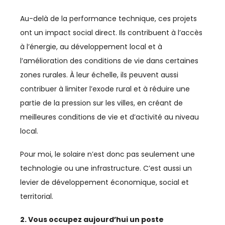
Au-delà de la performance technique, ces projets
CHIMIE
ont un impact social direct. Ils contribuent à l’accès
CLIMAT
à l’énergie, au développement local et à
l’amélioration des conditions de vie dans certaines
COMMERCE / DISTRIBUTION
zones rurales. À leur échelle, ils peuvent aussi
COMMERCE INTERNATIONAL
contribuer à limiter l’exode rural et à réduire une
partie de la pression sur les villes, en créant de
COMMUNICATION
meilleures conditions de vie et d’activité au niveau
local.
CONSO
Pour moi, le solaire n’est donc pas seulement une
COUPE DU MONDE
technologie ou une infrastructure. C’est aussi un
COUPE DU MONDE 2023
levier de développement économique, social et
territorial.
CULTURE
2. Vous occupez aujourd’hui un poste
CYBERSÉCURITÉ