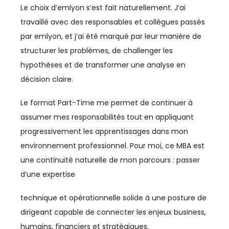
Le choix d’emlyon s’est fait naturellement. J’ai
travaillé avec des responsables et collègues passés
ÉNERGIE
par emlyon, et j’ai été marqué par leur manière de
ENERGIE
structurer les problèmes, de challenger les
hypothèses et de transformer une analyse en
ENERGIES DURABLES
décision claire.
ENTREPRENEURIAT
Le format Part-Time me permet de continuer à
ENVIRONNEMENT
assumer mes responsabilités tout en appliquant
progressivement les apprentissages dans mon
FERROVIAIRE
environnement professionnel. Pour moi, ce MBA est
une continuité naturelle de mon parcours : passer
FINANCE / ASSURANCE
d’une expertise
FOOTBALL
technique et opérationnelle solide à une posture de
IA
dirigeant capable de connecter les enjeux business,
humains, financiers et stratégiques.