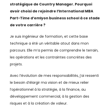
stratégique de Country Manager. Pourquoi
DÉVELOPPEMENT HUMAIN
avoir choisi de rejoindre l’International MBA
Part-Time d’emlyon business school à ce stade
DIGITAL
de votre carrière ?
DIPLOMATIE
Je suis ingénieur de formation, et cette base
technique a été un véritable atout dans mon
DISTRIBUTION
parcours. Elle m’a permis de comprendre le terrain,
ECONOMIE
les opérations et les contraintes concrètes des
projets.
ECONOMIE BLEUE
Avec l’évolution de mes responsabilités, j’ai ressenti
ECONOMIE CIRCULAIRE
le besoin d’élargir ma vision et de mieux relier
EDUCATION
l’opérationnel à la stratégie, à la finance, au
développement commercial, à la gestion des
ÉDUCATION / FORMATION
risques et à la création de valeur.
EMPLOI