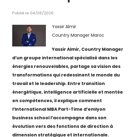
ESPACE MÉDIAS
Publié le 04/06/2026
CULTURE
Yassir Almir
Country Manager Maroc
REVUE CONJONCTURE
Yassir Almir, Country Manager
CONSULTER LA REVUE
d’un groupe international spécialisé dans les
énergies renouvelables, partage sa vision des
CONTACT
transformations qui redessinent le monde du
travail et le leadership. Entre transition
énergétique, intelligence artificielle et montée
AERIEN
en compétences, il explique comment
AÉRIEN
l’International MBA Part-Time d’emlyon
business school l’accompagne dans son
AÉRONAUTIQUE
évolution vers des fonctions de direction à
AFRIQUE
dimension stratégique et internationale.