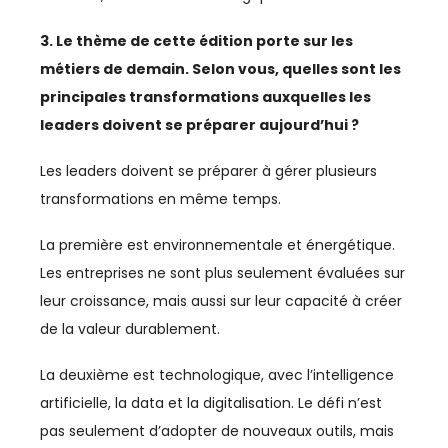
IMMOBILIER
3. Le thème de cette édition porte sur les
INCLUSION
métiers de demain. Selon vous, quelles sont les
INDUSTRIE
principales transformations auxquelles les
leaders doivent se préparer aujourd’hui ?
INDUSTRIES CULTURELLES
Les leaders doivent se préparer à gérer plusieurs
INFRASTRUCTURES
transformations en même temps.
INNOVATION
La première est environnementale et énergétique.
INVESTISSEMENT
Les entreprises ne sont plus seulement évaluées sur
leur croissance, mais aussi sur leur capacité à créer
INVESTISSEMENTS
de la valeur durablement.
JURIDIQUE
La deuxième est technologique, avec l’intelligence
artificielle, la data et la digitalisation. Le défi n’est
JURIDIQUE / FISCAL
pas seulement d’adopter de nouveaux outils, mais