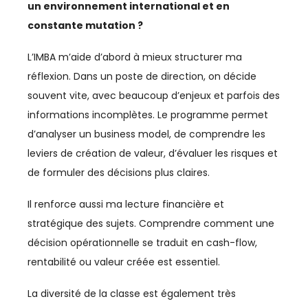
RÉGIONS
un environnement international et en
constante mutation ?
RH
L’IMBA m’aide d’abord à mieux structurer ma
RSE
réflexion. Dans un poste de direction, on décide
souvent vite, avec beaucoup d’enjeux et parfois des
SANTÉ
informations incomplètes. Le programme permet
SÉISME
d’analyser un business model, de comprendre les
leviers de création de valeur, d’évaluer les risques et
SEISME
de formuler des décisions plus claires.
SERVICES
Il renforce aussi ma lecture financière et
SOCIAL
stratégique des sujets. Comprendre comment une
décision opérationnelle se traduit en cash-flow,
SOLIDARITÉ
rentabilité ou valeur créée est essentiel.
SPORT
La diversité de la classe est également très