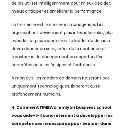
LEADERSHIP
de les utiliser intelligemment pour mieux décider,
mieux anticiper et améliorer la performance.
MANAGEMENT
La troisième est humaine et managériale. Les
MÉDIAS
organisations deviennent plus internationales, plus
MRE
hybrides et plus incertaines. Le leader de demain
devra donner du sens, créer de la confiance et
PARTENARIAT MAROC-FRANCE
transformer le changement en opportunités
concrètes pour les équipes et l’entreprise.
PÊCHE
À mon avis, les métiers de demain ne seront pas
PHARMA
uniquement technologiques. Ils seront aussi
POLITIQUE MONÉTAIRE
profondément humains.
PROVINCES DU SUD
4. Comment l’IMBA d’ emlyon business school
vous aide-t-il concrètement à développer les
QUALITÉ
compétences nécessaires pour évoluer dans