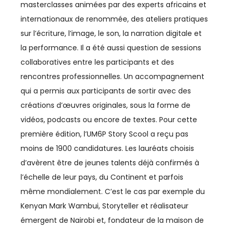
masterclasses animées par des experts africains et
internationaux de renommée, des ateliers pratiques
CHIMIE
sur l’écriture, l’image, le son, la narration digitale et
CLIMAT
la performance. Il a été aussi question de sessions
collaboratives entre les participants et des
COMMERCE / DISTRIBUTION
rencontres professionnelles. Un accompagnement
COMMERCE INTERNATIONAL
qui a permis aux participants de sortir avec des
créations d’œuvres originales, sous la forme de
COMMUNICATION
vidéos, podcasts ou encore de textes. Pour cette
première édition, l’UM6P Story Scool a reçu pas
CONSO
moins de 1900 candidatures. Les lauréats choisis
COUPE DU MONDE
d’avèrent être de jeunes talents déjà confirmés à
l’échelle de leur pays, du Continent et parfois
COUPE DU MONDE 2023
même mondialement. C’est le cas par exemple du
CULTURE
Kenyan Mark Wambui, Storyteller et réalisateur
émergent de Nairobi et, fondateur de la maison de
CYBERSÉCURITÉ