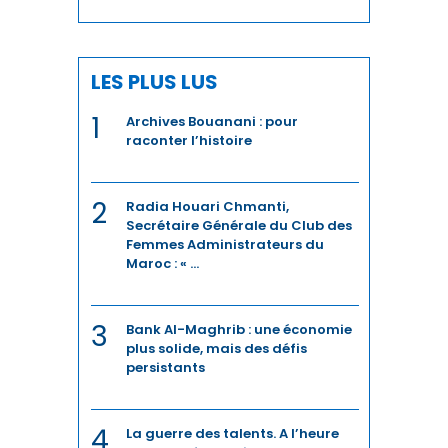
RÉGIONS
RH
LES PLUS LUS
RSE
1
Archives Bouanani : pour
SANTÉ
raconter l’histoire
SÉISME
2
Radia Houari Chmanti,
Secrétaire Générale du Club des
SEISME
Femmes Administrateurs du
Maroc : « ...
SERVICES
SOCIAL
3
Bank Al-Maghrib : une économie
plus solide, mais des défis
SOLIDARITÉ
persistants
SPORT
4
La guerre des talents. A l’heure