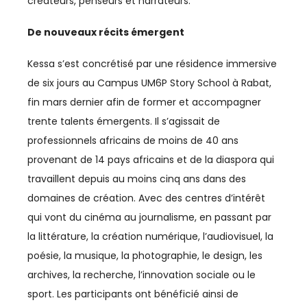
créateurs, penseurs et narrateurs.
AGRICULTURE
De nouveaux récits émergent
AGRO-AGRI
Kessa s’est concrétisé par une résidence immersive
de six jours au Campus UM6P Story School à Rabat,
ASSOCIATIONS
fin mars dernier afin de former et accompagner
AUTOMOBILE
trente talents émergents. Il s’agissait de
professionnels africains de moins de 40 ans
BTP
provenant de 14 pays africains et de la diaspora qui
travaillent depuis au moins cinq ans dans des
BUSINESS
domaines de création. Avec des centres d’intérêt
CAN
qui vont du cinéma au journalisme, en passant par
la littérature, la création numérique, l’audiovisuel, la
CAN 2025
poésie, la musique, la photographie, le design, les
CASABLANCA-SETTAT
archives, la recherche, l’innovation sociale ou le
sport. Les participants ont bénéficié ainsi de
CFCIM