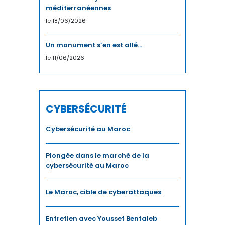
LEADERSHIP
méditerranéennes
le 18/06/2026
MANAGEMENT
Un monument s’en est allé…
MÉDIAS
le 11/06/2026
MRE
PARTENARIAT MAROC-FRANCE
CYBERSÉCURITÉ
PÊCHE
Cybersécurité au Maroc
PHARMA
Plongée dans le marché de la
POLITIQUE MONÉTAIRE
cybersécurité au Maroc
PROVINCES DU SUD
Le Maroc, cible de cyberattaques
QUALITÉ
Entretien avec Youssef Bentaleb