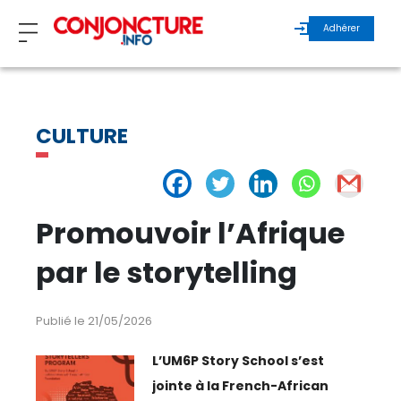
Adhérer
ZOOM
CULTURE
INVITÉS
ÉCHOS MAROC
Promouvoir l’Afrique
ÉCHOS INTERNATIONAL
par le storytelling
REGARDS D’EXPERTS
Publié le 21/05/2026
ÉCHOS DURABLES
L’UM6P Story School s’est
jointe à la French-African