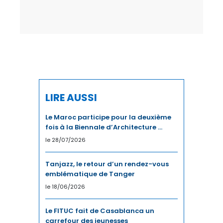
IMMOBILIER
INCLUSION
INDUSTRIE
INDUSTRIES CULTURELLES
INFRASTRUCTURES
LIRE AUSSI
INNOVATION
Le Maroc participe pour la deuxième
fois à la Biennale d’Architecture ...
INVESTISSEMENT
le 28/07/2026
INVESTISSEMENTS
Tanjazz, le retour d’un rendez-vous
emblématique de Tanger
JURIDIQUE
le 18/06/2026
JURIDIQUE / FISCAL
Le FITUC fait de Casablanca un
carrefour des jeunesses