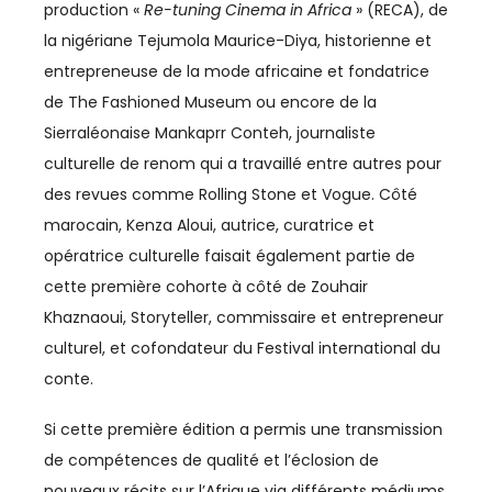
production «
Re-tuning Cinema in Africa
» (RECA), de
la nigériane Tejumola Maurice-Diya, historienne et
DÉVELOPPEMENT HUMAIN
entrepreneuse de la mode africaine et fondatrice
DIGITAL
de The Fashioned Museum ou encore de la
Sierraléonaise Mankaprr Conteh, journaliste
DIPLOMATIE
culturelle de renom qui a travaillé entre autres pour
DISTRIBUTION
des revues comme Rolling Stone et Vogue. Côté
marocain, Kenza Aloui, autrice, curatrice et
ECONOMIE
opératrice culturelle faisait également partie de
cette première cohorte à côté de Zouhair
ECONOMIE BLEUE
Khaznaoui, Storyteller, commissaire et entrepreneur
ECONOMIE CIRCULAIRE
culturel, et cofondateur du Festival international du
conte.
EDUCATION
Si cette première édition a permis une transmission
ÉDUCATION / FORMATION
de compétences de qualité et l’éclosion de
EMPLOI
nouveaux récits sur l’Afrique via différents médiums,