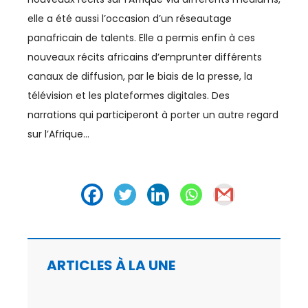
elle a été aussi l’occasion d’un réseautage
ÉNERGIE
panafricain de talents. Elle a permis enfin à ces
nouveaux récits africains d’emprunter différents
ENERGIE
canaux de diffusion, par le biais de la presse, la
ENERGIES DURABLES
télévision et les plateformes digitales. Des
narrations qui participeront à porter un autre regard
ENTREPRENEURIAT
sur l’Afrique…
ENVIRONNEMENT
FERROVIAIRE
FINANCE / ASSURANCE
FOOTBALL
ARTICLES À LA UNE
IA