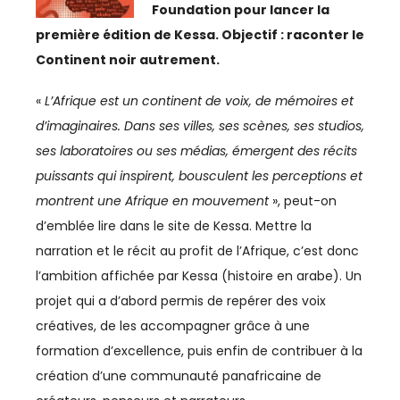
ESPACE MÉDIAS
Foundation pour lancer la
première édition de Kessa. Objectif : raconter le
CULTURE
Continent noir autrement.
«
L’Afrique est un continent de voix, de mémoires et
REVUE CONJONCTURE
d’imaginaires. Dans ses villes, ses scènes, ses studios,
ses laboratoires ou ses médias, émergent des récits
CONSULTER LA REVUE
puissants qui inspirent, bousculent les perceptions et
montrent une Afrique en mouvement
», peut-on
CONTACT
d’emblée lire dans le site de Kessa. Mettre la
narration et le récit au profit de l’Afrique, c’est donc
AERIEN
l’ambition affichée par Kessa (histoire en arabe). Un
projet qui a d’abord permis de repérer des voix
AÉRIEN
créatives, de les accompagner grâce à une
formation d’excellence, puis enfin de contribuer à la
AÉRONAUTIQUE
création d’une communauté panafricaine de
AFRIQUE