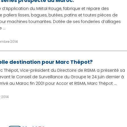
s séries prospecte au Maroc.
é d’Application du Métal Rouge, fabrique et répare des
 paliers lisses, bagues, butées, patins et toutes pièces de
our machines tournantes. Dotée de ses fonderies d’alliages
 ...
tembre 2014
lle destination pour Marc Thépot?
rc Thépot, Vice-président du Directoire de RISMA a présenté sa
vant le Conseil de Surveillance du Groupe le 24 juin dernier à
rivé au Maroc fin 2001 pour Accor et RISMA, Marc Thépot ...
t 2014