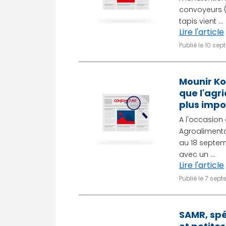
convoyeurs (
tapis vient ...
Lire l'article
Publié le 10 se
Mounir Ko
que l'agr
plus impo
A l'occasion 
Agroalimenta
au 18 septem
avec un ...
Lire l'article
Publié le 7 sep
SAMR, spé