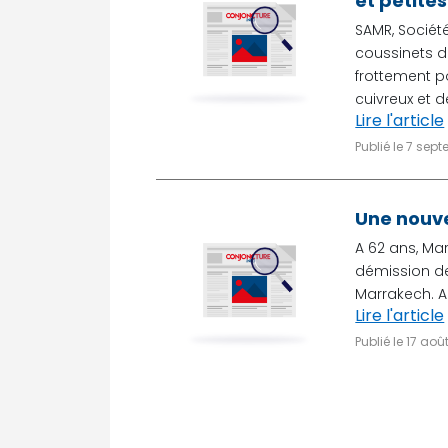
et petite
SAMR, Sociét
coussinets de
frottement p
cuivreux et de
Lire l'article
Publié le 7 sep
Une nouve
A 62 ans, Ma
démission de
Marrakech. Ar
Lire l'article
Publié le 17 aoû