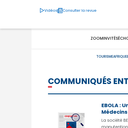
Vidéos
Consulter la revue
ZOOM
INVITÉS
ÉCH
TOURISME
AFRIQUE
COMMUNIQUÉS ENT
EBOLA : U
Médecins 
La société BE
manutention 