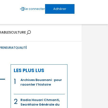
Se connecter
Adhérer
RABLES
CULTURE
PRENEURIAT
QUALITÉ
LES PLUS LUS
1
Archives Bouanani : pour
raconter l’histoire
2
Radia Houari Chmanti,
Secrétaire Générale du