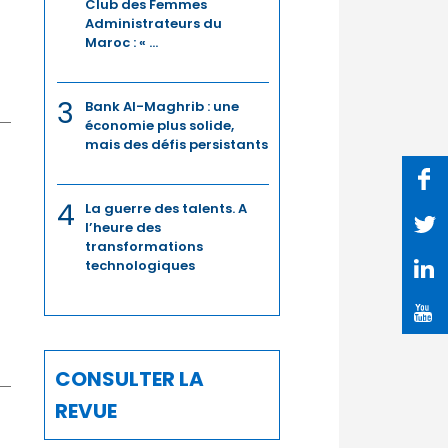
Club des Femmes
Administrateurs du
Maroc : « ...
3
Bank Al-Maghrib : une
économie plus solide,
mais des défis persistants
4
La guerre des talents. A
l’heure des
transformations
technologiques
CONSULTER LA
REVUE