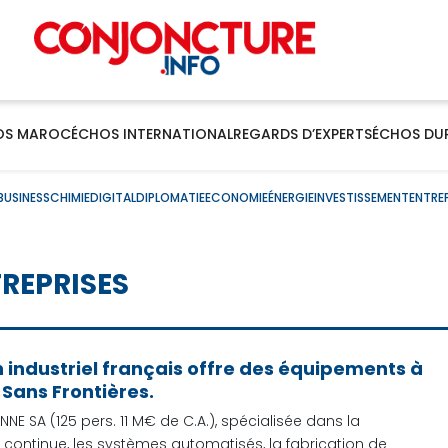
OS MAROC
ÉCHOS INTERNATIONAL
REGARDS D’EXPERTS
ÉCHOS DU
BUSINESS
CHIMIE
DIGITAL
DIPLOMATIE
ECONOMIE
ÉNERGIE
INVESTISSEMENT
ENTRE
REPRISES
n industriel français offre des équipements à
Sans Frontières.
NNE SA (125 pers. 11 M€ de C.A.), spécialisée dans la
continue, les systèmes automatisés, la fabrication de