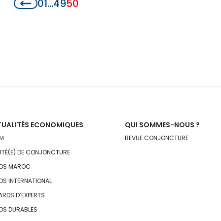
01
…
49
50
UALITÉS ECONOMIQUES
QUI SOMMES-NOUS ?
M
REVUE CONJONCTURE
VITÉ(E) DE CONJONCTURE
OS MAROC
OS INTERNATIONAL
ARDS D’EXPERTS
OS DURABLES