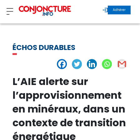
Adhérer
ZOOM
ÉCHOS DURABLES
INVITÉS
ÉCHOS MAROC
L’AIE alerte sur
ÉCHOS INTERNATIONAL
l’approvisionnement
en minéraux, dans un
REGARDS D’EXPERTS
contexte de transition
ÉCHOS DURABLES
énergétique