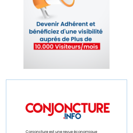
RÉGIONS
RH
RSE
SANTÉ
SEISME
SÉISME
SERVICES
SOCIAL
SOLIDARITÉ
SPORT
Conjoncture est une revue économique