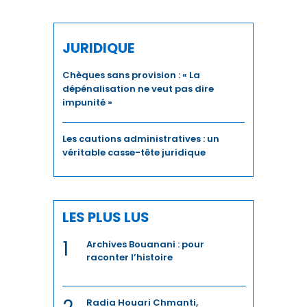
IMMOBILIER
INCLUSION
JURIDIQUE
INDUSTRIE
Chèques sans provision : « La
dépénalisation ne veut pas dire
INDUSTRIES CULTURELLES
impunité »
INFRASTRUCTURES
Les cautions administratives : un
véritable casse-tête juridique
INNOVATION
INVESTISSEMENT
LES PLUS LUS
INVESTISSEMENTS
1
Archives Bouanani : pour
JURIDIQUE
raconter l’histoire
JURIDIQUE / FISCAL
Radia Houari Chmanti,