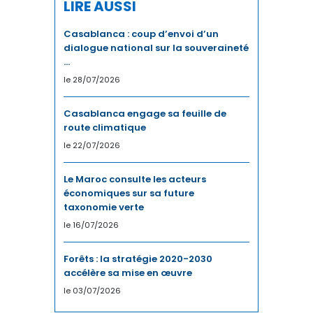
LIRE AUSSI
ÉNERGIE
Casablanca : coup d’envoi d’un
dialogue national sur la souveraineté
ENERGIE
...
le 28/07/2026
ENERGIES DURABLES
Casablanca engage sa feuille de
ENTREPRENEURIAT
route climatique
le 22/07/2026
ENVIRONNEMENT
Le Maroc consulte les acteurs
FERROVIAIRE
économiques sur sa future
taxonomie verte
FINANCE / ASSURANCE
le 16/07/2026
FOOTBALL
Forêts : la stratégie 2020-2030
accélère sa mise en œuvre
IA
le 03/07/2026