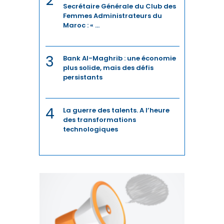
2
LEADERSHIP
Secrétaire Générale du Club des
Femmes Administrateurs du
MANAGEMENT
Maroc : « ...
MÉDIAS
3
Bank Al-Maghrib : une économie
plus solide, mais des défis
MRE
persistants
PARTENARIAT MAROC-FRANCE
4
La guerre des talents. A l’heure
PÊCHE
des transformations
technologiques
PHARMA
POLITIQUE MONÉTAIRE
PROVINCES DU SUD
QUALITÉ