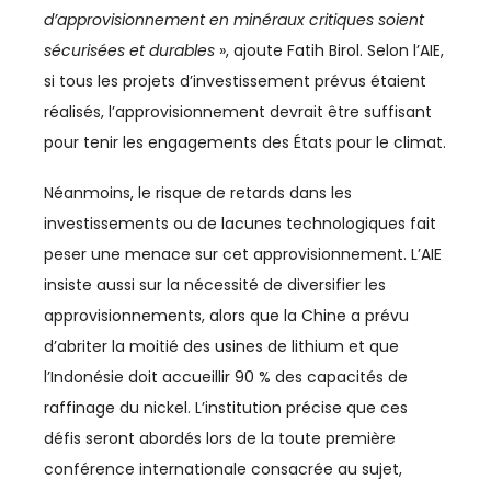
d’approvisionnement en minéraux critiques soient
CHIMIE
sécurisées et durables
», ajoute Fatih Birol. Selon l’AIE,
si tous les projets d’investissement prévus étaient
CLIMAT
réalisés, l’approvisionnement devrait être suffisant
COMMERCE / DISTRIBUTION
pour tenir les engagements des États pour le climat.
COMMERCE INTERNATIONAL
Néanmoins, le risque de retards dans les
investissements ou de lacunes technologiques fait
COMMUNICATION
peser une menace sur cet approvisionnement. L’AIE
insiste aussi sur la nécessité de diversifier les
CONSO
approvisionnements, alors que la Chine a prévu
COUPE DU MONDE
d’abriter la moitié des usines de lithium et que
l’Indonésie doit accueillir 90 % des capacités de
COUPE DU MONDE 2023
raffinage du nickel. L’institution précise que ces
CULTURE
défis seront abordés lors de la toute première
conférence internationale consacrée au sujet,
CYBERSÉCURITÉ