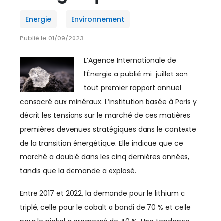
ESPACE MÉDIAS
Energie
Environnement
CULTURE
Publié le 01/09/2023
L’Agence Internationale de
REVUE CONJONCTURE
l’Énergie a publié mi-juillet son
tout premier rapport annuel
CONSULTER LA REVUE
consacré aux minéraux. L’institution basée à Paris y
décrit les tensions sur le marché de ces matières
CONTACT
premières devenues stratégiques dans le contexte
de la transition énergétique. Elle indique que ce
AÉRIEN
marché a doublé dans les cinq dernières années,
tandis que la demande a explosé.
AERIEN
Entre 2017 et 2022, la demande pour le lithium a
AÉRONAUTIQUE
triplé, celle pour le cobalt a bondi de 70 % et celle
AFRIQUE