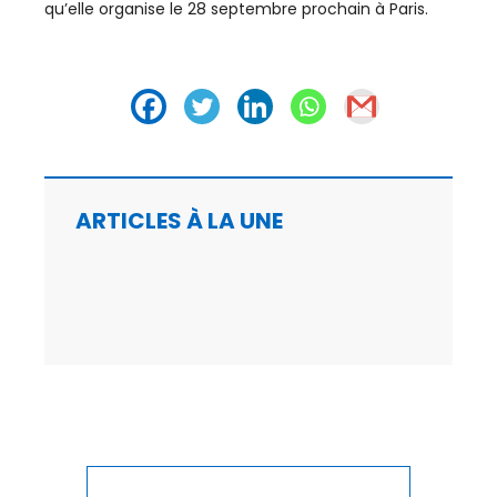
qu’elle organise le 28 septembre prochain à Paris.
DÉVELOPPEMENT HUMAIN
DIGITAL
DIPLOMATIE
DISTRIBUTION
ARTICLES À LA UNE
ECONOMIE
ECONOMIE BLEUE
ECONOMIE CIRCULAIRE
EDUCATION
ÉDUCATION / FORMATION
EMPLOI