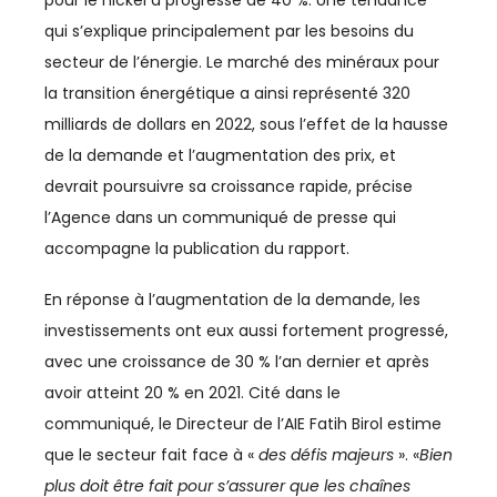
pour le nickel a progressé de 40 %. Une tendance
qui s’explique principalement par les besoins du
AGRICULTURE
secteur de l’énergie. Le marché des minéraux pour
AGRO-AGRI
la transition énergétique a ainsi représenté 320
milliards de dollars en 2022, sous l’effet de la hausse
ASSOCIATIONS
de la demande et l’augmentation des prix, et
devrait poursuivre sa croissance rapide, précise
AUTOMOBILE
l’Agence dans un communiqué de presse qui
BTP
accompagne la publication du rapport.
BUSINESS
En réponse à l’augmentation de la demande, les
investissements ont eux aussi fortement progressé,
CAN
avec une croissance de 30 % l’an dernier et après
CAN 2025
avoir atteint 20 % en 2021. Cité dans le
communiqué, le Directeur de l’AIE Fatih Birol estime
CASABLANCA-SETTAT
que le secteur fait face à «
des défis majeurs
». «
Bien
plus doit être fait pour s’assurer que les chaînes
CFCIM