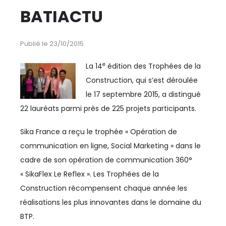
ESPACE MÉDIAS
BATIACTU
CULTURE
Publié le 23/10/2015
REVUE CONJONCTURE
e
La 14
édition des Trophées de la
Construction, qui s’est déroulée
CONSULTER LA REVUE
le 17 septembre 2015, a distingué
22 lauréats parmi près de 225 projets participants.
CONTACT
Sika France a reçu le trophée « Opération de
communication en ligne, Social Marketing » dans le
AÉRIEN
cadre de son opération de communication 360°
« SikaFlex Le Reflex ». Les Trophées de la
AERIEN
Construction récompensent chaque année les
AÉRONAUTIQUE
réalisations les plus innovantes dans le domaine du
BTP.
AFRIQUE