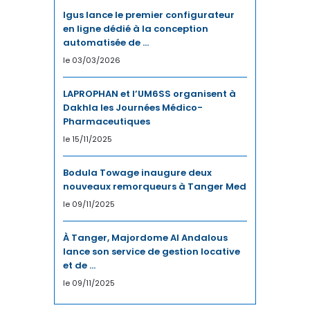
Igus lance le premier configurateur
CHIMIE
en ligne dédié à la conception
automatisée de ...
CLIMAT
le 03/03/2026
COMMERCE / DISTRIBUTION
LAPROPHAN et l’UM6SS organisent à
Dakhla les Journées Médico-
COMMERCE INTERNATIONAL
Pharmaceutiques
le 15/11/2025
COMMUNICATION
Bodula Towage inaugure deux
CONSO
nouveaux remorqueurs à Tanger Med
le 09/11/2025
COUPE DU MONDE
À Tanger, Majordome Al Andalous
COUPE DU MONDE 2023
lance son service de gestion locative
et de ...
CULTURE
le 09/11/2025
CYBERSÉCURITÉ