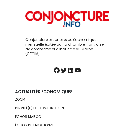
LEADERSHIP
MANAGEMENT
MÉDIAS
Conjoncture est une revue économique
MRE
mensuelle éditée par la chambre Française
de commerce et d'industrie du Maroc
PARTENARIAT MAROC-FRANCE
(CFCIM).
PÊCHE
Facebook
Twitter
LinkedIn
YouTube
PHARMA
ACTUALITÉS ECONOMIQUES
POLITIQUE MONÉTAIRE
ZOOM
PROVINCES DU SUD
L’INVITÉ(E) DE CONJONCTURE
ÉCHOS MAROC
QUALITÉ
ÉCHOS INTERNATIONAL