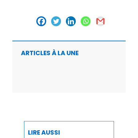
AGRICULTURE
AGRO-AGRI
ASSOCIATIONS
ARTICLES À LA UNE
AUTOMOBILE
BTP
BUSINESS
CAN
CAN 2025
CASABLANCA-SETTAT
LIRE AUSSI
CFCIM