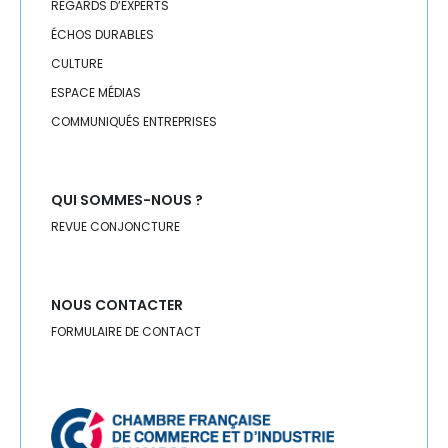
RÉGIONS
REGARDS D’EXPERTS
ÉCHOS DURABLES
RH
CULTURE
ESPACE MÉDIAS
RSE
COMMUNIQUÉS ENTREPRISES
SANTÉ
SEISME
QUI SOMMES-NOUS ?
REVUE CONJONCTURE
SÉISME
SERVICES
NOUS CONTACTER
SOCIAL
FORMULAIRE DE CONTACT
SOLIDARITÉ
SPORT