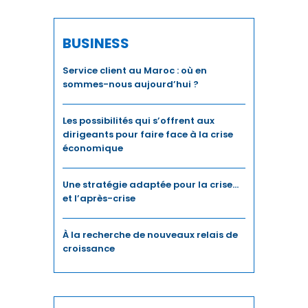
DÉVELOPPEMENT HUMAIN
BUSINESS
DIGITAL
Service client au Maroc : où en
sommes-nous aujourd’hui ?
DIPLOMATIE
Les possibilités qui s’offrent aux
DISTRIBUTION
dirigeants pour faire face à la crise
économique
ECONOMIE
ECONOMIE BLEUE
Une stratégie adaptée pour la crise…
et l’après-crise
ECONOMIE CIRCULAIRE
À la recherche de nouveaux relais de
EDUCATION
croissance
ÉDUCATION / FORMATION
EMPLOI