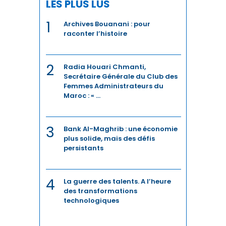
LES PLUS LUS
ÉNERGIE
1
Archives Bouanani : pour
raconter l’histoire
ENERGIE
2
Radia Houari Chmanti,
ENERGIES DURABLES
Secrétaire Générale du Club des
Femmes Administrateurs du
ENTREPRENEURIAT
Maroc : « ...
ENVIRONNEMENT
3
Bank Al-Maghrib : une économie
FERROVIAIRE
plus solide, mais des défis
persistants
FINANCE / ASSURANCE
4
FOOTBALL
La guerre des talents. A l’heure
des transformations
technologiques
IA