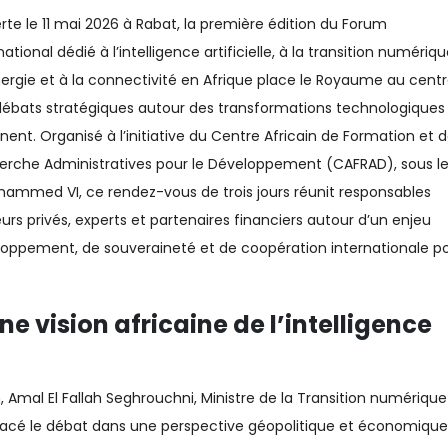
te le 11 mai 2026 à Rabat, la première édition du Forum
national dédié à l’intelligence artificielle, à la transition numériqu
nergie et à la connectivité en Afrique place le Royaume au cent
débats stratégiques autour des transformations technologiques
nent. Organisé à l’initiative du Centre Africain de Formation et 
erche Administratives pour le Développement (CAFRAD), sous l
hammed VI, ce rendez-vous de trois jours réunit responsables
teurs privés, experts et partenaires financiers autour d’un enjeu
eloppement, de souveraineté et de coopération internationale p
e vision africaine de l’intelligence
, Amal El Fallah Seghrouchni, Ministre de la Transition numérique
eplacé le débat dans une perspective géopolitique et économique