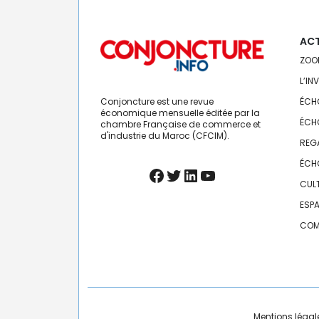
ACT
ZOO
L’IN
Conjoncture est une revue
ÉCH
économique mensuelle éditée par la
ÉCH
chambre Française de commerce et
d'industrie du Maroc (CFCIM).
REG
ÉCH
Facebook
Twitter
LinkedIn
YouTube
CUL
ESP
COM
Mentions légal