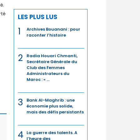
ré.
rté
LES PLUS LUS
1
Archives Bouanani : pour
raconter l’histoire
2
Radia Houari Chmanti,
Secrétaire Générale du
Club des Femmes
Administrateurs du
Maroc : « ...
3
Bank Al-Maghrib : une
économie plus solide,
mais des défis persistants
4
La guerre des talents. A
l’heure des