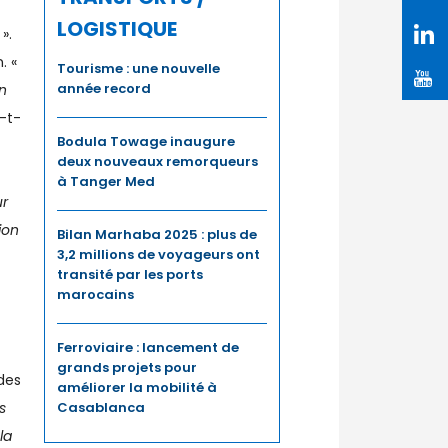
LOGISTIQUE
».
. «
Tourisme : une nouvelle
année record
n
-t-
Bodula Towage inaugure
deux nouveaux remorqueurs
à Tanger Med
ur
ion
Bilan Marhaba 2025 : plus de
3,2 millions de voyageurs ont
transité par les ports
marocains
Ferroviaire : lancement de
grands projets pour
des
améliorer la mobilité à
s
Casablanca
la