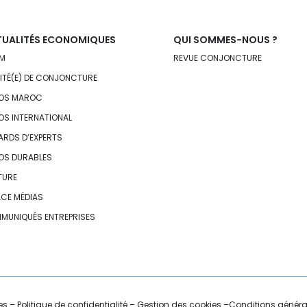
UALITÉS ECONOMIQUES
QUI SOMMES-NOUS ?
M
REVUE CONJONCTURE
VITÉ(E) DE CONJONCTURE
OS MAROC
OS INTERNATIONAL
ARDS D’EXPERTS
OS DURABLES
TURE
ACE MÉDIAS
MUNIQUÉS ENTREPRISES
es
–
Politique de confidentialité
–
Gestion des cookies
–
Conditions général