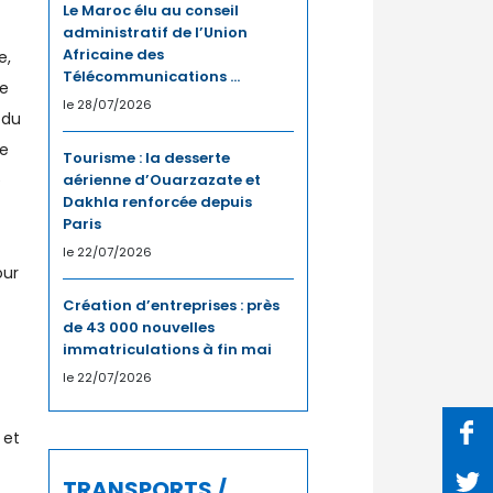
Le Maroc élu au conseil
administratif de l’Union
Africaine des
e,
Télécommunications ...
re
le 28/07/2026
 du
de
Tourisme : la desserte
e
aérienne d’Ouarzazate et
Dakhla renforcée depuis
Paris
le 22/07/2026
our
Création d’entreprises : près
de 43 000 nouvelles
immatriculations à fin mai
le 22/07/2026
 et
TRANSPORTS /