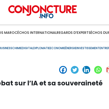
OS MAROC
ÉCHOS INTERNATIONAL
REGARDS D’EXPERTS
ÉCHOS DU
BUSINESS
CHIMIE
DIGITAL
DIPLOMATIE
ECONOMIE
ÉNERGIE
INVESTISSEMENT
ENTRE
ébat sur l’IA et sa souveraineté