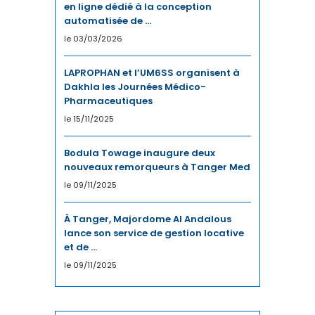
en ligne dédié à la conception
automatisée de ...
CHIMIE
le 03/03/2026
CLIMAT
LAPROPHAN et l’UM6SS organisent à
Dakhla les Journées Médico-
COMMERCE / DISTRIBUTION
Pharmaceutiques
le 15/11/2025
COMMERCE INTERNATIONAL
Bodula Towage inaugure deux
COMMUNICATION
nouveaux remorqueurs à Tanger Med
CONSO
le 09/11/2025
COUPE DU MONDE
À Tanger, Majordome Al Andalous
lance son service de gestion locative
et de ...
COUPE DU MONDE 2023
le 09/11/2025
CULTURE
CYBERSÉCURITÉ