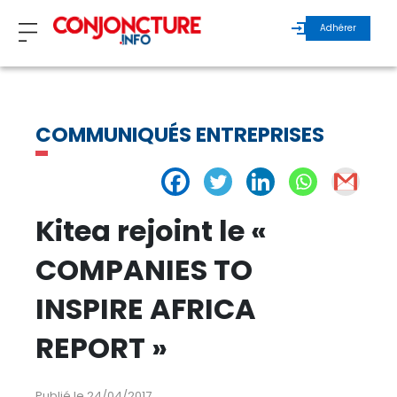
Adhérer
ZOOM
COMMUNIQUÉS ENTREPRISES
INVITÉS
ÉCHOS MAROC
Kitea rejoint le «
ÉCHOS INTERNATIONAL
COMPANIES TO
INSPIRE AFRICA
REGARDS D’EXPERTS
REPORT »
ÉCHOS DURABLES
Publié le 24/04/2017