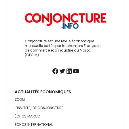
LEADERSHIP
MANAGEMENT
MÉDIAS
MRE
Conjoncture est une revue économique
mensuelle éditée par la chambre Française
de commerce et d'industrie du Maroc
PARTENARIAT MAROC-FRANCE
(CFCIM).
PÊCHE
Facebook
Twitter
LinkedIn
YouTube
PHARMA
POLITIQUE MONÉTAIRE
ACTUALITÉS ECONOMIQUES
ZOOM
PROVINCES DU SUD
L’INVITÉ(E) DE CONJONCTURE
ÉCHOS MAROC
QUALITÉ
ÉCHOS INTERNATIONAL