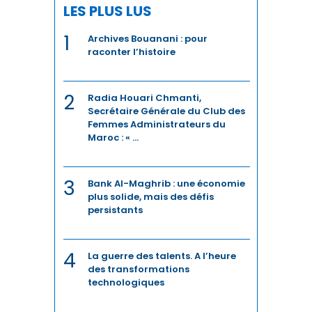
LES PLUS LUS
ÉNERGIE
1
Archives Bouanani : pour
raconter l’histoire
ENERGIE
ENERGIES DURABLES
2
Radia Houari Chmanti,
Secrétaire Générale du Club des
ENTREPRENEURIAT
Femmes Administrateurs du
Maroc : « ...
ENVIRONNEMENT
3
Bank Al-Maghrib : une économie
FERROVIAIRE
plus solide, mais des défis
persistants
FINANCE / ASSURANCE
FOOTBALL
4
La guerre des talents. A l’heure
des transformations
IA
technologiques