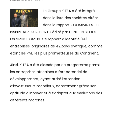
ESPACE MÉDIAS
Le Groupe KITEA a été intégré
CULTURE
dans la liste des sociétés citées
dans le rapport « COMPANIES TO
REVUE CONJONCTURE
INSPIRE AFRICA REPORT » édité par LONDON STOCK
EXCHANGE Group. Ce rapport a identifié 343
entreprises, originaires de 42 pays d’Afrique, comme
CONSULTER LA REVUE
étant les PME les plus prometteuses du Continent.
CONTACT
Ainsi, KITEA a été classée par ce programme parmi
les entreprises africaines à fort potentiel de
AERIEN
développement, ayant attiré l’attention
d’investisseurs mondiaux, notamment grâce son
AÉRIEN
aptitude à innover et à s’adapter aux évolutions des
AÉRONAUTIQUE
différents marchés.
AFRIQUE