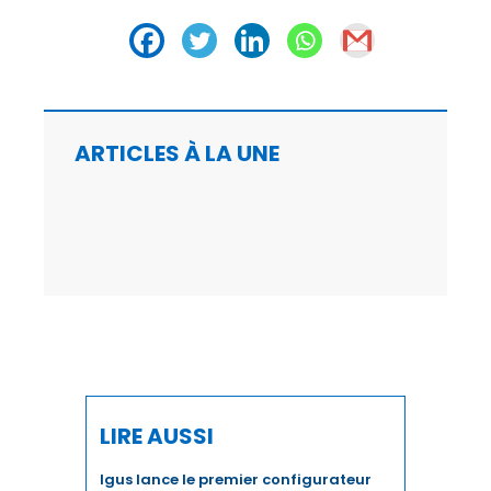
AGRICULTURE
AGRO-AGRI
ASSOCIATIONS
ARTICLES À LA UNE
AUTOMOBILE
BTP
BUSINESS
CAN
CAN 2025
LIRE AUSSI
CASABLANCA-SETTAT
Igus lance le premier configurateur
CFCIM