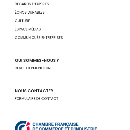
RÉGIONS
REGARDS D’EXPERTS
ÉCHOS DURABLES
RH
CULTURE
RSE
ESPACE MÉDIAS
COMMUNIQUÉS ENTREPRISES
SANTÉ
SEISME
QUI SOMMES-NOUS ?
SÉISME
REVUE CONJONCTURE
SERVICES
NOUS CONTACTER
SOCIAL
FORMULAIRE DE CONTACT
SOLIDARITÉ
SPORT