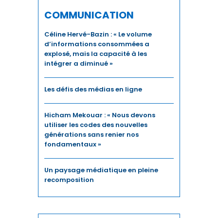
COMMUNICATION
DÉVELOPPEMENT HUMAIN
Céline Hervé-Bazin : « Le volume
DIGITAL
d’informations consommées a
explosé, mais la capacité à les
intégrer a diminué »
DIPLOMATIE
DISTRIBUTION
Les défis des médias en ligne
ECONOMIE
Hicham Mekouar : « Nous devons
utiliser les codes des nouvelles
ECONOMIE BLEUE
générations sans renier nos
fondamentaux »
ECONOMIE CIRCULAIRE
Un paysage médiatique en pleine
EDUCATION
recomposition
ÉDUCATION / FORMATION
EMPLOI