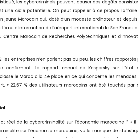
tiqué, les cybercriminels peuvent causer des dégâts consistan
est une cible potentielle. On peut rappeler à ce propos l’affair
r un jeune Marocain qui, doté d’un modeste ordinateur et depuis
ystème d’information de l’aéroport international de San Francisc
 du Centre Marocain de Recherches Polytechniques et d’Innovat
 les entreprises n’en parlent pas ou peu, les chiffres rapportés
é le confirment. Le rapport annuel de Kaspersky sur l’état 
lasse le Maroc à la 4e place en ce qui concerne les menaces 
rt, « 22,67 % des utilisateurs marocains ont été touchés par 
ial
ct réel de la cybercriminalité sur l’économie marocaine ? « Il
rcriminalité sur l’économie marocaine, vu le manque de statisti