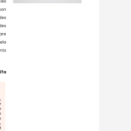
les
ison
des
des
are
ela
nts
̈fa