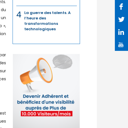
ts.
e du
4
La guerre des talents. A
 un
l’heure des
transformations
o »,
technologiques
ion
 par
des
sur
ces
 est
ques