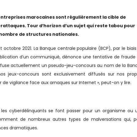
entreprises marocaines sont régulièrement la cible de
rattaques. Tour d’horizon d’un sujet qui reste tabou pour
nombre de structures nationales.
t octobre 2021. La Banque centrale populaire (BCP), par le biais
ublication d’un communiqué, dénonce une tentative de fraude 
diffuse actuellement un pseudo-jeu-concours au nom de la Ban
os jeux-concours sont exclusivement diffusés sur nos prop
 de vigilance face aux arnaques sur Internet », peut-on y lire.
ù les cyberdélinquants se font passer pour un organisme ou 
videmment de nombreux autres types de malversations qui, p
nces dramatiques.