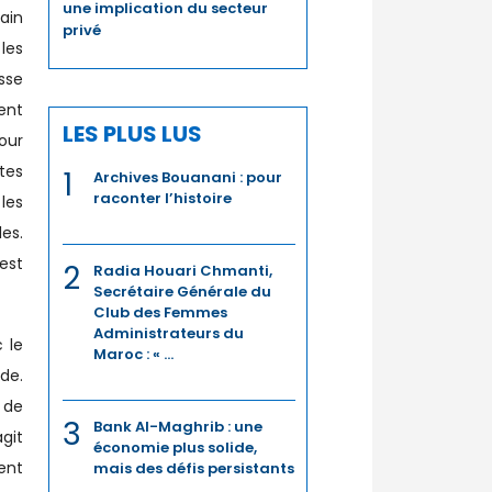
une implication du secteur
ain
privé
les
sse
ent
LES PLUS LUS
pour
tes
1
Archives Bouanani : pour
raconter l’histoire
les
es.
uest
2
Radia Houari Chmanti,
Secrétaire Générale du
Club des Femmes
Administrateurs du
 le
Maroc : « ...
de.
 de
3
Bank Al-Maghrib : une
git
économie plus solide,
ent
mais des défis persistants