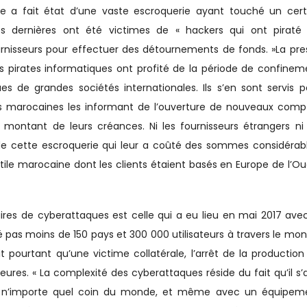
e a fait état d’une vaste escroquerie ayant touché un cert
dernières ont été victimes de « hackers qui ont piraté 
urnisseurs pour effectuer des détournements de fonds. »La pre
ces pirates informatiques ont profité de la période de confinem
ques de grandes sociétés internationales. Ils s’en sont servis 
s marocaines les informant de l’ouverture de nouveaux comp
e montant de leurs créances. Ni les fournisseurs étrangers ni 
de cette escroquerie qui leur a coûté des sommes considérabl
xtile marocaine dont les clients étaient basés en Europe de l’O
faires de cyberattaques est celle qui a eu lieu en mai 2017 avec
 pas moins de 150 pays et 300 000 utilisateurs à travers le mon
 pourtant qu’une victime collatérale, l’arrêt de la production
res. « La complexité des cyberattaques réside du fait qu’il s’a
r de n’importe quel coin du monde, et même avec un équipem