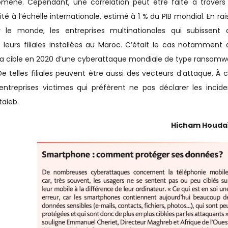
omène. Cependant, une corrélation peut être faite à travers 
té à l’échelle internationale, estimé à 1 % du PIB mondial. En ra
 le monde, les entreprises multinationales qui subissent 
urs filiales installées au Maroc. C’était le cas notamment 
́ la cible en 2020 d’une cyberattaque mondiale de type ransomw
 telles filiales peuvent être aussi des vecteurs d’attaque. À c
treprises victimes qui préfèrent ne pas déclarer les incide
aleb.
Hicham Houdai