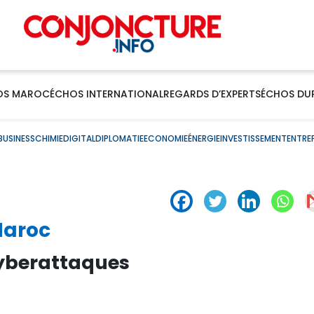
OS MAROC
ÉCHOS INTERNATIONAL
REGARDS D’EXPERTS
ÉCHOS DU
BUSINESS
CHIMIE
DIGITAL
DIPLOMATIE
ECONOMIE
ÉNERGIE
INVESTISSEMENT
ENTRE
Maroc
cyberattaques