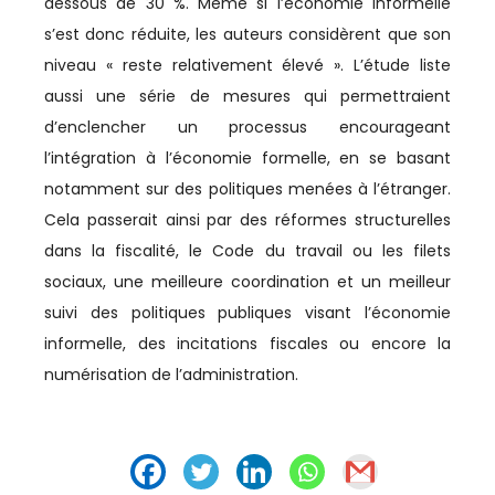
dessous de 30 %. Même si l’économie informelle
s’est donc réduite, les auteurs considèrent que son
AGRICULTURE
niveau « reste relativement élevé ». L’étude liste
AGRO-AGRI
aussi une série de mesures qui permettraient
d’enclencher un processus encourageant
ASSOCIATIONS
l’intégration à l’économie formelle, en se basant
notamment sur des politiques menées à l’étranger.
AUTOMOBILE
Cela passerait ainsi par des réformes structurelles
BTP
dans la fiscalité, le Code du travail ou les filets
sociaux, une meilleure coordination et un meilleur
BUSINESS
suivi des politiques publiques visant l’économie
CAN
informelle, des incitations fiscales ou encore la
numérisation de l’administration.
CAN 2025
CASABLANCA-SETTAT
CFCIM