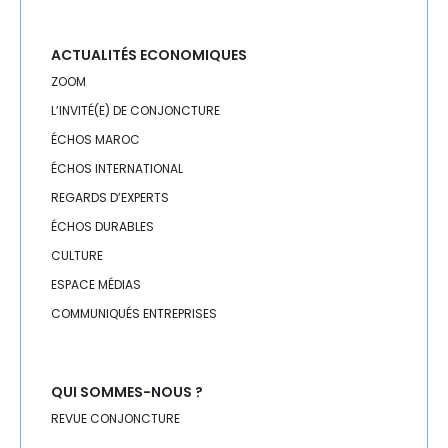
RÉGIONS
RH
ACTUALITÉS ECONOMIQUES
ZOOM
RSE
L’INVITÉ(E) DE CONJONCTURE
SANTÉ
ÉCHOS MAROC
ÉCHOS INTERNATIONAL
SÉISME
REGARDS D’EXPERTS
ÉCHOS DURABLES
SEISME
CULTURE
SERVICES
ESPACE MÉDIAS
COMMUNIQUÉS ENTREPRISES
SOCIAL
SOLIDARITÉ
QUI SOMMES-NOUS ?
SPORT
REVUE CONJONCTURE