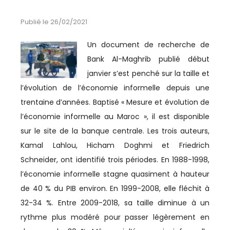
ESPACE MÉDIAS
Publié le 26/02/2021
CULTURE
Un document de recherche de
Bank Al-Maghrib publié début
REVUE CONJONCTURE
janvier s’est penché sur la taille et
l’évolution de l’économie informelle depuis une
CONSULTER LA REVUE
trentaine d’années. Baptisé « Mesure et évolution de
l’économie informelle au Maroc », il est disponible
CONTACT
sur le site de la banque centrale. Les trois auteurs,
Kamal Lahlou, Hicham Doghmi et Friedrich
AERIEN
Schneider, ont identifié trois périodes. En 1988-1998,
l’économie informelle stagne quasiment à hauteur
AÉRIEN
de 40 % du PIB environ. En 1999-2008, elle fléchit à
32-34 %. Entre 2009-2018, sa taille diminue à un
AÉRONAUTIQUE
rythme plus modéré pour passer légèrement en
AFRIQUE