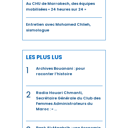
Au CHU de Marrakech, des équipes
mobilisées « 24 heures sur 24 »
ÉNERGIE
Entretien avec Mohamed Chlieh,
ENERGIE
sismologue
ENERGIES DURABLES
ENTREPRENEURIAT
LES PLUS LUS
ENVIRONNEMENT
1
Archives Bouanani : pour
raconter l’histoire
FERROVIAIRE
FINANCE / ASSURANCE
2
Radia Houari Chmanti,
Secrétaire Générale du Club des
FOOTBALL
Femmes Administrateurs du
Maroc : « ...
IA
Bank Al-Maghrib : une économie