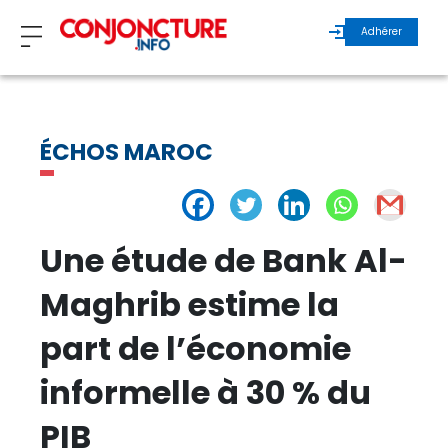
Adhérer
ZOOM
ÉCHOS MAROC
INVITÉS
ÉCHOS MAROC
Une étude de Bank Al-
ÉCHOS INTERNATIONAL
Maghrib estime la
part de l’économie
REGARDS D’EXPERTS
informelle à 30 % du
ÉCHOS DURABLES
PIB