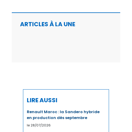
CHIMIE
ARTICLES À LA UNE
CLIMAT
COMMERCE / DISTRIBUTION
COMMERCE INTERNATIONAL
COMMUNICATION
CONSO
COUPE DU MONDE
LIRE AUSSI
COUPE DU MONDE 2023
Renault Maroc : la Sandero hybride
CULTURE
en production dès septembre
le 28/07/2026
CYBERSÉCURITÉ