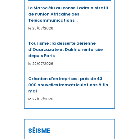
Le Maroc élu au conseil administratif
DÉVELOPPEMENT HUMAIN
de l’Union Africaine des
Télécommunications ...
DIGITAL
le 28/07/2026
DIPLOMATIE
Tourisme : la desserte aérienne
d’Ouarzazate et Dakhla renforcée
DISTRIBUTION
depuis Paris
le 22/07/2026
ECONOMIE
Création d’entreprises : près de 43
ECONOMIE BLEUE
000 nouvelles immatriculations à fin
mai
ECONOMIE CIRCULAIRE
le 22/07/2026
EDUCATION
ÉDUCATION / FORMATION
SÉISME
EMPLOI