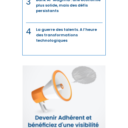
3
IMMOBILIER
plus solide, mais des défis
persistants
INCLUSION
INDUSTRIE
4
La guerre des talents. A l’heure
des transformations
INDUSTRIES CULTURELLES
technologiques
INFRASTRUCTURES
INNOVATION
INVESTISSEMENT
INVESTISSEMENTS
JURIDIQUE
JURIDIQUE / FISCAL