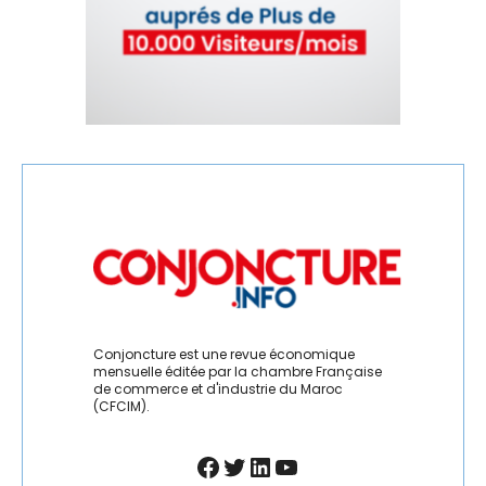
LEADERSHIP
MANAGEMENT
MÉDIAS
MRE
PARTENARIAT MAROC-FRANCE
PÊCHE
PHARMA
POLITIQUE MONÉTAIRE
Conjoncture est une revue économique
mensuelle éditée par la chambre Française
de commerce et d'industrie du Maroc
PROVINCES DU SUD
(CFCIM).
QUALITÉ
Facebook
Twitter
LinkedIn
YouTube