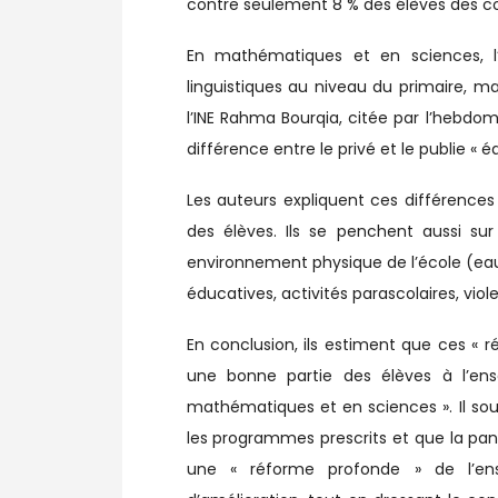
contre seulement 8 % des élèves des col
En mathématiques et en sciences, l
linguistiques au niveau du primaire, m
l’INE Rahma Bourqia, citée par l’hebdom
différence entre le privé et le publie « 
Les auteurs expliquent ces différence
des élèves. Ils se penchent aussi su
environnement physique de l’école (eau, é
éducatives, activités parascolaires, vi
En conclusion, ils estiment que ces « r
une bonne partie des élèves à l’en
mathématiques et en sciences ». Il souli
les programmes prescrits et que la pan
une « réforme profonde » de l’en