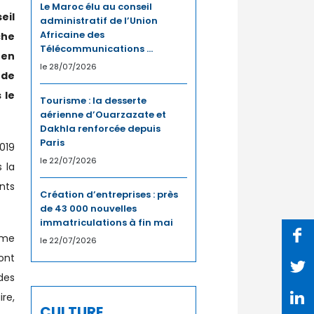
Le Maroc élu au conseil
eil
administratif de l’Union
Africaine des
che
Télécommunications ...
 en
le 28/07/2026
 de
 le
Tourisme : la desserte
aérienne d’Ouarzazate et
Dakhla renforcée depuis
Paris
019
le 22/07/2026
 la
nts
Création d’entreprises : près
de 43 000 nouvelles
immatriculations à fin mai
mme
le 22/07/2026
ont
des
re,
CULTURE