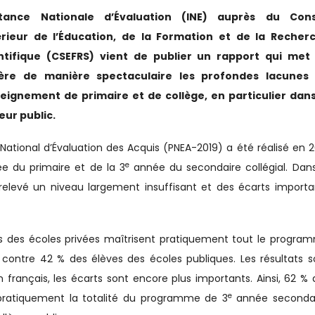
stance Nationale d’Évaluation (INE) auprès du Cons
rieur de l’Éducation, de la Formation et de la Recher
ntifique (CSEFRS) vient de publier un rapport qui met
ère de manière spectaculaire les profondes lacunes
seignement de primaire et de collège, en particulier dans
eur public.
ational d’Évaluation des Acquis (PNEA-2019) a été réalisé en 2
e
 du primaire et de la 3
année du secondaire collégial. Dans
 relevé un niveau largement insuffisant et des écarts importa
s des écoles privées maîtrisent pratiquement tout le progra
contre 42 % des élèves des écoles publiques. Les résultats s
français, les écarts sont encore plus importants. Ainsi, 62 % 
e
 pratiquement la totalité du programme de 3
année secondai