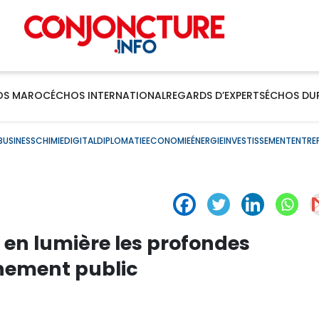
OS MAROC
ÉCHOS INTERNATIONAL
REGARDS D’EXPERTS
ÉCHOS DU
BUSINESS
CHIMIE
DIGITAL
DIPLOMATIE
ECONOMIE
ÉNERGIE
INVESTISSEMENT
ENTRE
en lumière les profondes
gnement public