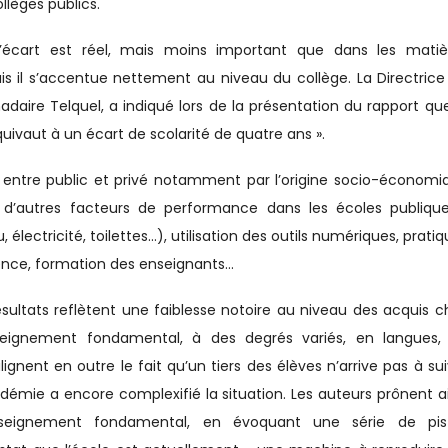
lèges publics.
’écart est réel, mais moins important que dans les matiè
ais il s’accentue nettement au niveau du collège. La Directrice
adaire Telquel, a indiqué lors de la présentation du rapport que
équivaut à un écart de scolarité de quatre ans ».
s entre public et privé notamment par l’origine socio-économi
r d’autres facteurs de performance dans les écoles publique
lectricité, toilettes…), utilisation des outils numériques, prati
olence, formation des enseignants…
ésultats reflètent une faiblesse notoire au niveau des acquis c
seignement fondamental, à des degrés variés, en langues,
gnent en outre le fait qu’un tiers des élèves n’arrive pas à sui
démie a encore complexifié la situation. Les auteurs prônent ai
seignement fondamental, en évoquant une série de pis