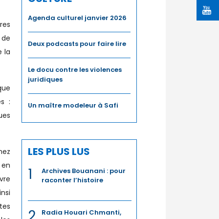
Agenda culturel janvier 2026
res
 de
Deux podcasts pour faire lire
 la
Le docu contre les violences
juridiques
que
s :
Un maître modeleur à Safi
ques
LES PLUS LUS
hez
 en
1
Archives Bouanani : pour
vre
raconter l’histoire
nsi
tes
2
Radia Houari Chmanti,