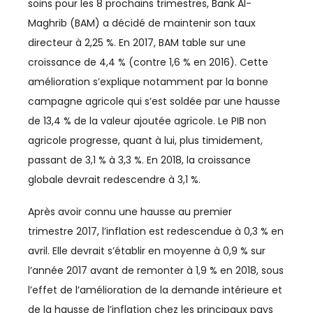
soins pour les 8 prochains trimestres, Bank Al-
Maghrib (BAM) a décidé de maintenir son taux
AGRICULTURE
directeur à 2,25 %. En 2017, BAM table sur une
AGRO-AGRI
croissance de 4,4 % (contre 1,6 % en 2016). Cette
amélioration s’explique notamment par la bonne
ASSOCIATIONS
campagne agricole qui s’est soldée par une hausse
AUTOMOBILE
de 13,4 % de la valeur ajoutée agricole. Le PIB non
agricole progresse, quant à lui, plus timidement,
BTP
passant de 3,1 % à 3,3 %. En 2018, la croissance
globale devrait redescendre à 3,1 %.
BUSINESS
Après avoir connu une hausse au premier
CAN
trimestre 2017, l’inflation est redescendue à 0,3 % en
CAN 2025
avril. Elle devrait s’établir en moyenne à 0,9 % sur
l’année 2017 avant de remonter à 1,9 % en 2018, sous
CASABLANCA-SETTAT
l’effet de l’amélioration de la demande intérieure et
CFCIM
de la hausse de l’inflation chez les principaux pays