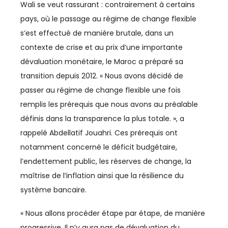
IMMOBILIER
Wali se veut rassurant : contrairement à certains
pays, où le passage au régime de change flexible
INCLUSION
s’est effectué de manière brutale, dans un
INDUSTRIE
contexte de crise et au prix d’une importante
dévaluation monétaire, le Maroc a préparé sa
INDUSTRIES CULTURELLES
transition depuis 2012. « Nous avons décidé de
passer au régime de change flexible une fois
INFRASTRUCTURES
remplis les prérequis que nous avons au préalable
INNOVATION
définis dans la transparence la plus totale. », a
rappelé Abdellatif Jouahri. Ces prérequis ont
INVESTISSEMENT
notamment concerné le déficit budgétaire,
INVESTISSEMENTS
l’endettement public, les réserves de change, la
maîtrise de l’inflation ainsi que la résilience du
JURIDIQUE
système bancaire.
JURIDIQUE / FISCAL
« Nous allons procéder étape par étape, de manière
progressive. Il n’y aura pas de dévaluation du