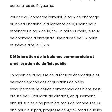
partenaires du Royaume.
CHIMIE
Pour ce qui concerne l’emploi, le taux de chômage
CLIMAT
au niveau national a augmenté de 0,3 point pour
atteindre un taux de 10,7 %. En milieu urbain, le taux
COMMERCE / DISTRIBUTION
de chômage a enregistré une hausse de 0,7 point
COMMERCE INTERNATIONAL
et s’élève ainsi à 15,7 %.
COMMUNICATION
Détérioration de la balance commerciale et
amélioration du déficit public
CONSO
En raison de la hausse de la facture énergétique et
COUPE DU MONDE
de l’accélération des acquisitions de biens
COUPE DU MONDE 2023
d’équipement, le déficit commercial des biens s’est
creusé de 9,1 milliards de dirhams, en glissement
CULTURE
annuel, sur les cinq premiers mois de l’année. Les IDE
ont, pour leur part, progressé de 4,2 %, tandis que les
CYBERSÉCURITÉ