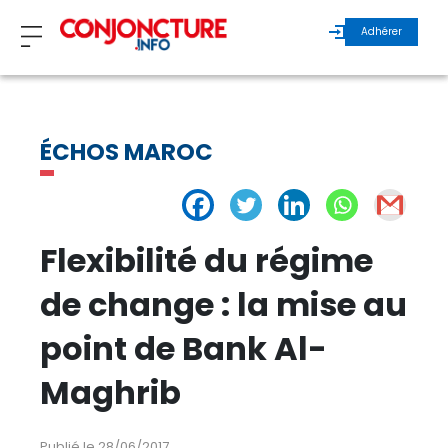
Adhérer
ZOOM
ÉCHOS MAROC
INVITÉS
ÉCHOS MAROC
Flexibilité du régime
ÉCHOS INTERNATIONAL
de change : la mise au
point de Bank Al-
REGARDS D’EXPERTS
Maghrib
ÉCHOS DURABLES
Publié le 28/06/2017