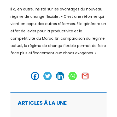
RÉGIONS
Il a, en outre, insisté sur les avantages du nouveau
RH
régime de change flexible : « C’est une réforme qui
vient en appui des autres réformes. Elle générera un
RSE
effet de levier pour la productivité et la
SANTÉ
compétitivité du Maroc. En comparaison du régime
actuel, le régime de change flexible permet de faire
SEISME
face plus efficacement aux chocs exogènes. »
SÉISME
SERVICES
SOCIAL
SOLIDARITÉ
ARTICLES À LA UNE
SPORT