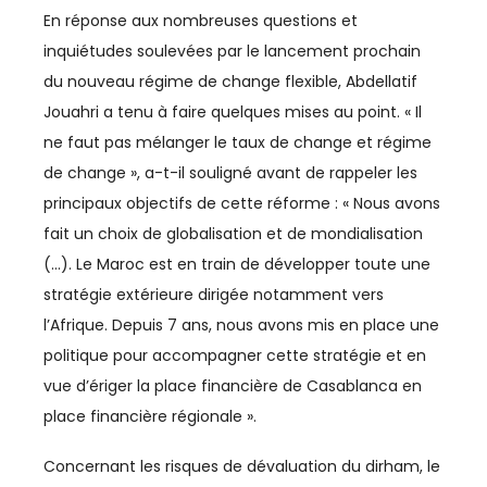
En réponse aux nombreuses questions et
ENERGIE
inquiétudes soulevées par le lancement prochain
du nouveau régime de change flexible, Abdellatif
ÉNERGIE
Jouahri a tenu à faire quelques mises au point. « Il
ne faut pas mélanger le taux de change et régime
ENERGIES DURABLES
de change », a-t-il souligné avant de rappeler les
ENTREPRENEURIAT
principaux objectifs de cette réforme : « Nous avons
fait un choix de globalisation et de mondialisation
ENVIRONNEMENT
(…). Le Maroc est en train de développer toute une
FERROVIAIRE
stratégie extérieure dirigée notamment vers
l’Afrique. Depuis 7 ans, nous avons mis en place une
FINANCE / ASSURANCE
politique pour accompagner cette stratégie et en
vue d’ériger la place financière de Casablanca en
FOOTBALL
place financière régionale ».
IA
Concernant les risques de dévaluation du dirham, le