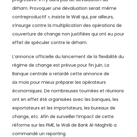
LEADERSHIP
dirham. Provoquer une dévaluation serait même
MANAGEMENT
contreproductif », insiste le Wali qui, par ailleurs,
s’insurge contre la multiplication des opérations de
MÉDIAS
couverture de change non justifiées qui ont eu pour
MRE
effet de spéculer contre le dirham.
PARTENARIAT MAROC-FRANCE
L’annonce officielle du lancement de la flexibilité du
régime de change est prévue pour fin juin. La
PÊCHE
Banque centrale a retardé cette annonce de
six mois pour mieux préparer les opérateurs
PHARMA
économiques. De nombreuses tournées et réunions
POLITIQUE MONÉTAIRE
ont en effet été organisées avec les banques, les
exportateurs et les importateurs, les bureaux de
PROVINCES DU SUD
change, etc. Afin de surveiller l’impact de cette
QUALITÉ
réforme sur les PME, le Wali de Bank Al-Maghrib a
commandé un reporting.