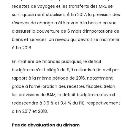
recettes de voyages et les transferts des MRE se
DÉVELOPPEMENT HUMAIN
sont quasiment stabilisés. À fin 2017, la prévision des
réserves de change a été revue à la baisse en vue
DIGITAL
d’assurer la couverture de 6 mois d’importations de
DIPLOMATIE
biens et services. Un niveau qui devrait se maintenir
à fin 2018.
DISTRIBUTION
En matière de finances publiques, le déficit
ECONOMIE
budgétaire s’est allégé de 9,9 milliards à fin avril par
rapport à la même période de 2016, notamment
ECONOMIE BLEUE
grâce à l’amélioration des recettes fiscales. Selon
ECONOMIE CIRCULAIRE
les prévisions de BAM, le déficit budgétaire devrait
redescendre à 3,6 % et 3,4 % du PIB, respectivement
EDUCATION
à fin 2017 et 2018.
ÉDUCATION / FORMATION
Pas de dévaluation du dirham
EMPLOI