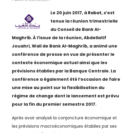
ESPACE MÉDIAS
Le 20 juin 2017, à Rabat, s’est
CULTURE
tenue la réunion trimestrielle
du Conseil de Bank Al-
REVUE CONJONCTURE
Maghrib. À l’issue de la réunion, Abdellatif
Jouahri, Wali de Bank Al-Maghrib, a animé une
conférence de presse en vue de présenter le
CONSULTER LA REVUE
contexte économique actuel ainsi que les
prévisions établies par la Banque Centrale. La
CONTACT
conférence a également été l’occasion de faire
une mise au point sur la flexibilisation du
AERIEN
régime de change dont le lancement est prévu
AÉRIEN
pour la fin du premier semestre 2017.
AÉRONAUTIQUE
Après avoir analysé la conjoncture économique et
les prévisions macroéconomiques établies par ses
AFRIQUE